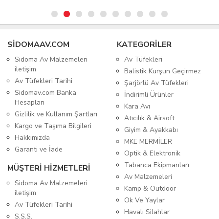
SIDOMAAV.COM
KATEGORİLER
Sidoma Av Malzemeleri
Av Tüfekleri
iletişim
Balistik Kurşun Geçirmez
Av Tüfekleri Tarihi
Şarjörlü Av Tüfekleri
Sidomav.com Banka
İndirimli Ürünler
Hesapları
Kara Avı
Gizlilik ve Kullanım Şartları
Atıcılık & Airsoft
Kargo ve Taşıma Bilgileri
Giyim & Ayakkabı
Hakkımızda
MKE MERMİLER
Garanti ve İade
Optik & Elektronik
Tabanca Ekipmanları
MÜŞTERİ HİZMETLERİ
Av Malzemeleri
Sidoma Av Malzemeleri
Kamp & Outdoor
iletişim
Ok Ve Yaylar
Av Tüfekleri Tarihi
Havalı Silahlar
S.S.S.