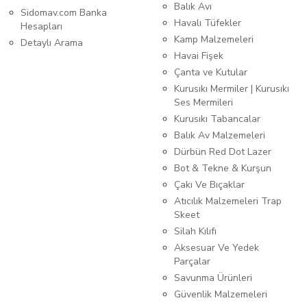
Balık Avı
Sidomav.com Banka
Havalı Tüfekler
Hesapları
Kamp Malzemeleri
Detaylı Arama
Havai Fişek
Çanta ve Kutular
Kurusıkı Mermiler | Kurusıkı
Ses Mermileri
Kurusıkı Tabancalar
Balık Av Malzemeleri
Dürbün Red Dot Lazer
Bot & Tekne & Kurşun
Çakı Ve Bıçaklar
Atıcılık Malzemeleri Trap
Skeet
Silah Kılıfı
Aksesuar Ve Yedek
Parçalar
Savunma Ürünleri
Güvenlik Malzemeleri