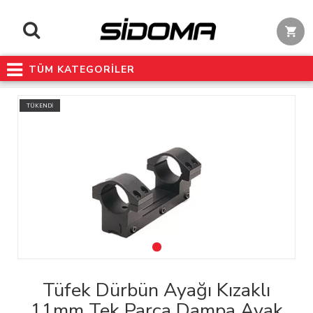
TÜM KATEGORİLER
TÜKENDİ
Tüfek Dürbün Ayağı Kızaklı
11mm Tek Parça Dampa Ayak