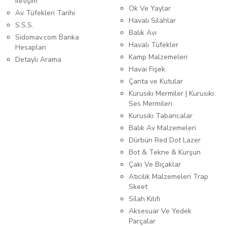
iletişim
Ok Ve Yaylar
Av Tüfekleri Tarihi
Havalı Silahlar
S.S.S.
Balık Avı
Sidomav.com Banka
Havalı Tüfekler
Hesapları
Kamp Malzemeleri
Detaylı Arama
Havai Fişek
Çanta ve Kutular
Kurusıkı Mermiler | Kurusıkı
Ses Mermileri
Kurusıkı Tabancalar
Balık Av Malzemeleri
Dürbün Red Dot Lazer
Bot & Tekne & Kurşun
Çakı Ve Bıçaklar
Atıcılık Malzemeleri Trap
Skeet
Silah Kılıfı
Aksesuar Ve Yedek
Parçalar