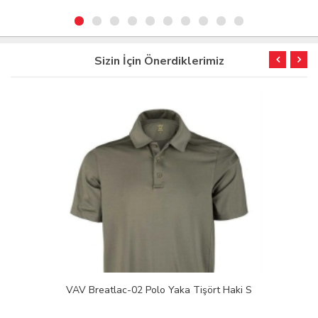
Sizin İçin Önerdiklerimiz
TÜKENDİ
Derya Mk 20 ES-216S Şarjörlü Av Tüfeği