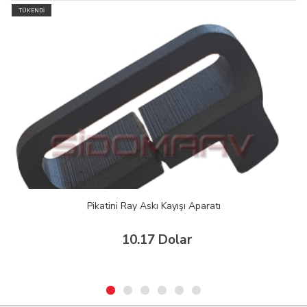
TÜFEK FENER BAGLANTI APARATI (sert plastık)
15.00 Dolar
32
%
10.17 Dolar