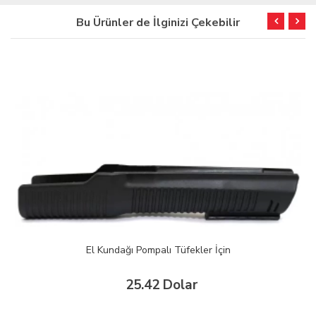
Bu Ürünler de İlginizi Çekebilir
TÜKENDİ
Husan Arms 12 Kalibre 5'li Yedek Şarjör
33.00 Dolar