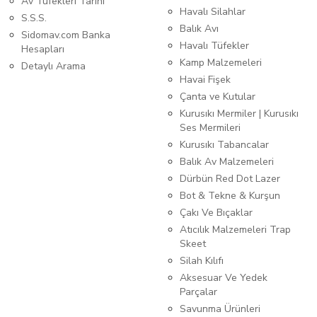
Av Tüfekleri Tarihi
Havalı Silahlar
S.S.S.
Balık Avı
Sidomav.com Banka
Havalı Tüfekler
Hesapları
Kamp Malzemeleri
Detaylı Arama
Havai Fişek
Çanta ve Kutular
Kurusıkı Mermiler | Kurusıkı
Ses Mermileri
Kurusıkı Tabancalar
Balık Av Malzemeleri
Dürbün Red Dot Lazer
Bot & Tekne & Kurşun
Çakı Ve Bıçaklar
Atıcılık Malzemeleri Trap
Skeet
Silah Kılıfı
Aksesuar Ve Yedek
Parçalar
Savunma Ürünleri