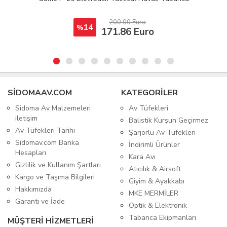
420.00 Dolar
82
%
76.27 Dolar
SIDOMAAV.COM
KATEGORİLER
Sidoma Av Malzemeleri
Av Tüfekleri
iletişim
Balistik Kurşun Geçirmez
Av Tüfekleri Tarihi
Şarjörlü Av Tüfekleri
Sidomav.com Banka
İndirimli Ürünler
Hesapları
Kara Avı
Gizlilik ve Kullanım Şartları
Atıcılık & Airsoft
Kargo ve Taşıma Bilgileri
Giyim & Ayakkabı
Hakkımızda
MKE MERMİLER
Garanti ve İade
Optik & Elektronik
Tabanca Ekipmanları
MÜŞTERİ HİZMETLERİ