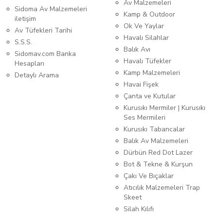
Av Malzemeleri
Sidoma Av Malzemeleri
Kamp & Outdoor
iletişim
Ok Ve Yaylar
Av Tüfekleri Tarihi
Havalı Silahlar
S.S.S.
Balık Avı
Sidomav.com Banka
Havalı Tüfekler
Hesapları
Kamp Malzemeleri
Detaylı Arama
Havai Fişek
Çanta ve Kutular
Kurusıkı Mermiler | Kurusıkı
Ses Mermileri
Kurusıkı Tabancalar
Balık Av Malzemeleri
Dürbün Red Dot Lazer
Bot & Tekne & Kurşun
Çakı Ve Bıçaklar
Atıcılık Malzemeleri Trap
Skeet
Silah Kılıfı