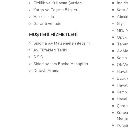
Gizlilik ve Kullanım Şartları
İndiri
Kargo ve Taşıma Bilgileri
Kara 
Hakkımızda
Atıcıl
Garanti ve İade
Giyim
MKE 
MÜŞTERİ HİZMETLERİ
Optik 
Sidoma Av Malzemeleri iletişim
Taban
Av Tüfekleri Tarihi
Av Ma
S.S.S.
Kamp 
Sidomav.com Banka Hesapları
Ok Ve
Detaylı Arama
Havalı
Balık 
Haval
Kamp 
Havai
Çanta
Kurusı
Mermi
Kurus