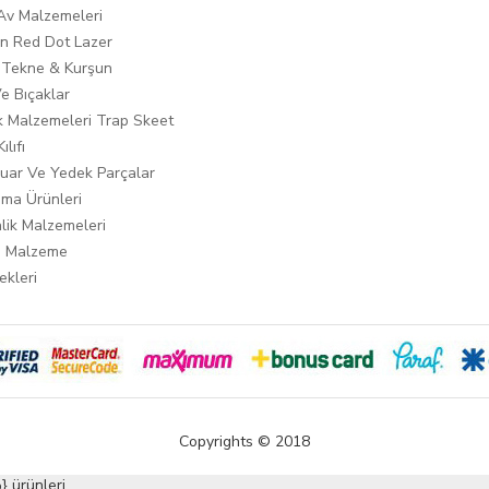
 Av Malzemeleri
n Red Dot Lazer
 Tekne & Kurşun
Ve Bıçaklar
ık Malzemeleri Trap Skeet
ılıfı
uar Ve Yedek Parçalar
ma Ürünleri
lik Malzemeleri
i Malzeme
ekleri
Copyrights © 2018
 ürünleri