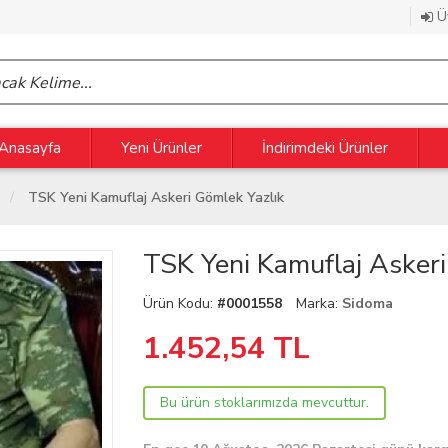
Üy
Anasayfa
Yeni Ürünler
İndirimdeki Ürünler
TSK Yeni Kamuflaj Askeri Gömlek Yazlık
TSK Yeni Kamuflaj Askeri
Ürün Kodu:
#0001558
Marka:
Sidoma
1.452,54
TL
Bu ürün stoklarımızda mevcuttur.