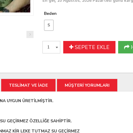
En geç 10 Ağustos, 2026 Pazartesi günü kar
Beden
S
SEPETE EKLE
TESLİMAT VE İADE
MÜŞTERİ YORUMLARI
NA UYGUN ÜRETİLMİŞTİR.
I SU GEÇİRMEZ ÖZELLİĞE SAHİPTİR.
INMAZ KİR LEKE TUTMAZ SU GEÇİRMEZ