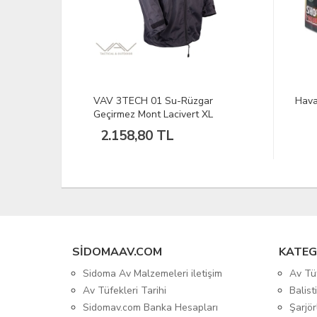
gar
Havai Fişek - 16 Atar 2İnc
DFT 
 XL
0.12
31
SIDOMAAV.COM
KATEG
Sidoma Av Malzemeleri iletişim
Av Tü
Av Tüfekleri Tarihi
Balis
Sidomav.com Banka Hesapları
Şarjör