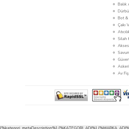
Balık
Dürbü
Bot &
Çakı 
Atıcıl
Silah K
Akses
Savun
Güven
Asker
Av Fiş
{%kategori_metaDescription%} {%KATEGORI_ADI%} {%MARKA_ADI%}