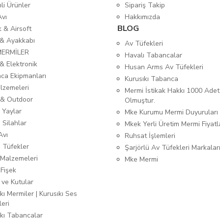
mli Ürünler
Sipariş Takip
Avı
Hakkımızda
BLOG
ık & Airsoft
 & Ayakkabı
Av Tüfekleri
MERMİLER
Havalı Tabancalar
& Elektronik
Husan Arms Av Tüfekleri
ca Ekipmanları
Kurusıkı Tabanca
lzemeleri
Mermi İstikak Hakkı 1000 Adet
& Outdoor
Olmuştur.
 Yaylar
Mke Kurumu Mermi Duyuruları
 Silahlar
Mkek Yerli Üretim Mermi Fiyatl
Avı
Ruhsat İşlemleri
ı Tüfekler
Şarjörlü Av Tüfekleri Markalar
Malzemeleri
Mke Mermi
 Fişek
 ve Kutular
kı Mermiler | Kurusıkı Ses
leri
ıkı Tabancalar