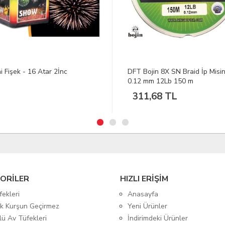
Bojin 8X SN Braid İp Misina
SPRO Minnow Gloss Perch UV
 mm 12Lb 150 m
cm 1/1 Maket Yem
1,68 TL
494,05 TL
ORİLER
HIZLI ERİŞİM
fekleri
Anasayfa
tik Kurşun Geçirmez
Yeni Ürünler
lü Av Tüfekleri
İndirimdeki Ürünler