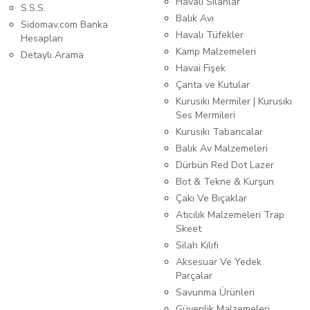
Havalı Silahlar
S.S.S.
Balık Avı
Sidomav.com Banka
Havalı Tüfekler
Hesapları
Kamp Malzemeleri
Detaylı Arama
Havai Fişek
Çanta ve Kutular
Kurusıkı Mermiler | Kurusıkı
Ses Mermileri
Kurusıkı Tabancalar
Balık Av Malzemeleri
Dürbün Red Dot Lazer
Bot & Tekne & Kurşun
Çakı Ve Bıçaklar
Atıcılık Malzemeleri Trap
Skeet
Silah Kılıfı
Aksesuar Ve Yedek
Parçalar
Savunma Ürünleri
Güvenlik Malzemeleri