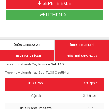
SEPETE EKLE
HEMEN AL
ÜRÜN AÇIKLAMASI
ÖDEME BİLGİLERİ
TESLİMAT VE İADE
MÜŞTERİ YORUMLARI
Topoint Makaralı Yay
Komple Set T106
Topoint Makaralı Yay Seti T106 Özellikleri
IBO Oranı
320 fps *
Ağırlık
3.85 lbs.
İki aks arası mesafe
31"