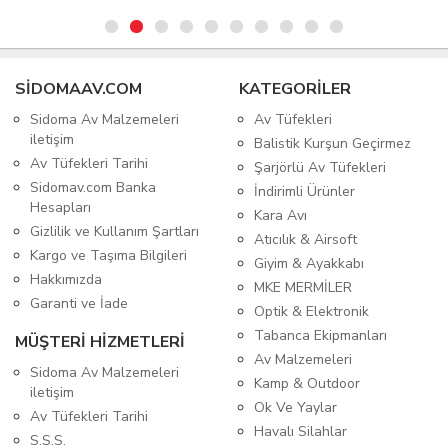
SIDOMAAV.COM
KATEGORİLER
Sidoma Av Malzemeleri
Av Tüfekleri
iletişim
Balistik Kurşun Geçirmez
Av Tüfekleri Tarihi
Şarjörlü Av Tüfekleri
Sidomav.com Banka
İndirimli Ürünler
Hesapları
Kara Avı
Gizlilik ve Kullanım Şartları
Atıcılık & Airsoft
Kargo ve Taşıma Bilgileri
Giyim & Ayakkabı
Hakkımızda
MKE MERMİLER
Garanti ve İade
Optik & Elektronik
Tabanca Ekipmanları
MÜŞTERİ HİZMETLERİ
Av Malzemeleri
Sidoma Av Malzemeleri
Kamp & Outdoor
iletişim
Ok Ve Yaylar
Av Tüfekleri Tarihi
Havalı Silahlar
S.S.S.