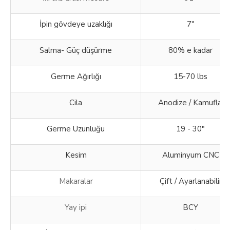
İpin gövdeye uzaklığı
7"
Salma- Güç düşürme
80% e kadar
Germe Ağırlığı
15-70 lbs
Cila
Anodize / Kamuflaj
Germe Uzunluğu
19 - 30"
Kesim
Aluminyum CNC
Makaralar
Çift / Ayarlanabilir
Yay ipi
BCY