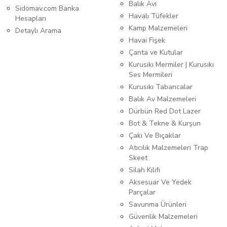
Balık Avı
Sidomav.com Banka
Havalı Tüfekler
Hesapları
Kamp Malzemeleri
Detaylı Arama
Havai Fişek
Çanta ve Kutular
Kurusıkı Mermiler | Kurusıkı
Ses Mermileri
Kurusıkı Tabancalar
Balık Av Malzemeleri
Dürbün Red Dot Lazer
Bot & Tekne & Kurşun
Çakı Ve Bıçaklar
Atıcılık Malzemeleri Trap
Skeet
Silah Kılıfı
Aksesuar Ve Yedek
Parçalar
Savunma Ürünleri
Güvenlik Malzemeleri