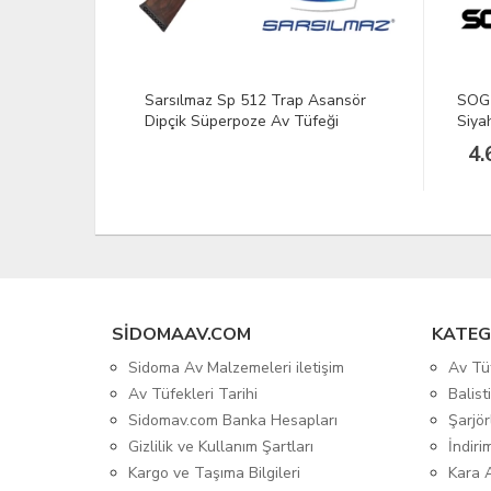
 Asansör
SOG FF-25 Escape Tırtıklı Çakı -
D. S
feği
Siyah
#012
4.662,10 TL
27
SIDOMAAV.COM
KATEG
Sidoma Av Malzemeleri iletişim
Av Tü
Av Tüfekleri Tarihi
Balis
Sidomav.com Banka Hesapları
Şarjör
Gizlilik ve Kullanım Şartları
İndiri
Kargo ve Taşıma Bilgileri
Kara 