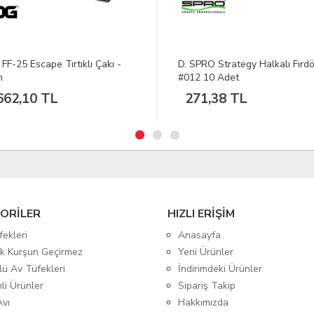
PRO Strategy Halkalı Fırdöndü
Arthemis A 902 P Gazlı Sistem
 10 Adet
1,38 TL
ORİLER
HIZLI ERİŞİM
fekleri
Anasayfa
tik Kurşun Geçirmez
Yeni Ürünler
lü Av Tüfekleri
İndirimdeki Ürünler
mli Ürünler
Sipariş Takip
Avı
Hakkımızda