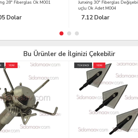
ing 30" Fiberglas Değişebilen
Junxing 28" Fiberglas Ok M00
 Ok Adet M004
10lu Pk.
12 Dolar
30.51 Dolar
Bu Ürünler de İlginizi Çekebilir
İ
YENİ
ÜCRETSİZ KARGO