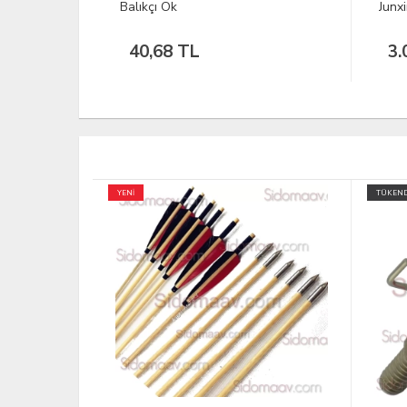
Junxing 28" Fiberglas Ok M001
Junx
uçlu
3.05 Dolar
7.
TÜKENDİ
YENİ
TÜKEND