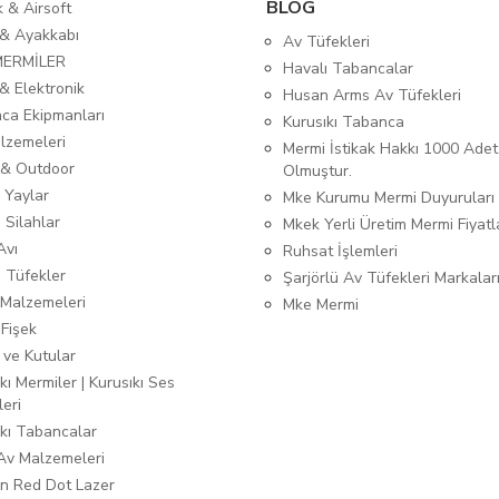
BLOG
ık & Airsoft
 & Ayakkabı
Av Tüfekleri
MERMİLER
Havalı Tabancalar
& Elektronik
Husan Arms Av Tüfekleri
ca Ekipmanları
Kurusıkı Tabanca
lzemeleri
Mermi İstikak Hakkı 1000 Adet
& Outdoor
Olmuştur.
 Yaylar
Mke Kurumu Mermi Duyuruları
 Silahlar
Mkek Yerli Üretim Mermi Fiyatl
Avı
Ruhsat İşlemleri
ı Tüfekler
Şarjörlü Av Tüfekleri Markalar
Malzemeleri
Mke Mermi
 Fişek
 ve Kutular
kı Mermiler | Kurusıkı Ses
leri
ıkı Tabancalar
 Av Malzemeleri
n Red Dot Lazer