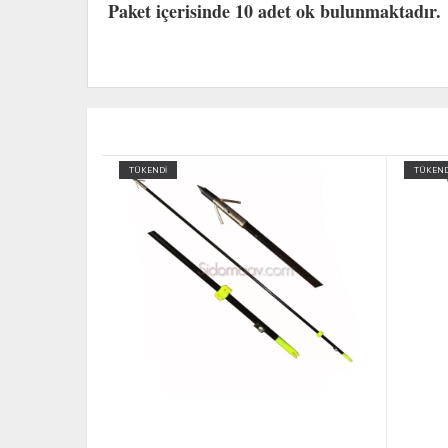
Paket içerisinde 10 adet ok bulunmaktadır.
TÜKENDİ
TÜKEND