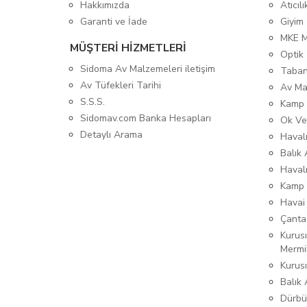
Hakkımızda
Atıcıl
Garanti ve İade
Giyim
MKE 
MÜŞTERİ HİZMETLERİ
Optik 
Sidoma Av Malzemeleri iletişim
Taban
Av Tüfekleri Tarihi
Av Ma
S.S.S.
Kamp 
Sidomav.com Banka Hesapları
Ok Ve
Detaylı Arama
Havalı
Balık 
Haval
Kamp 
Havai
Çanta
Kurusı
Mermi
Kurus
Balık
Dürbü