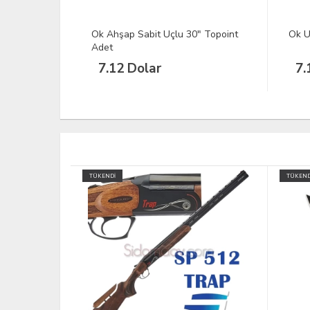
" Topoint
Ok Ucu Geniş Başlı Orman
Ok U
7.12 Dolar
7.
TÜKENDİ