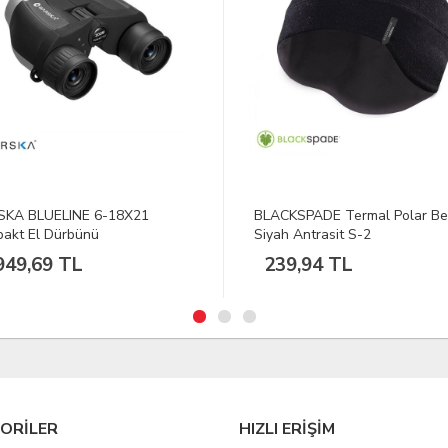
KSPADE Termal Polar Bere
S.K.DEERHUNTER Elliott
h Antrasit S-2
399BambuKareli U.Kol Gömlek
9,94 TL
1.756,66 TL
ORİLER
HIZLI ERİŞİM