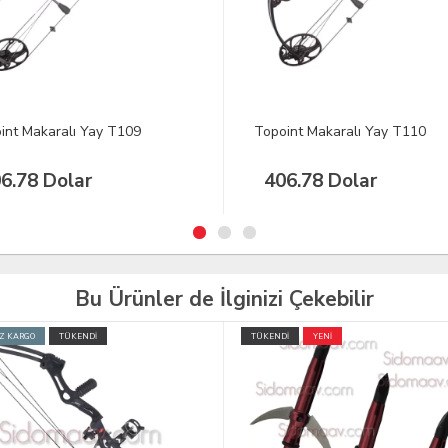
int Makaralı Yay T110
Topoint Makaralı Yay T102
6.78 Dolar
406.78 Dolar
Bu Ürünler de İlginizi Çekebilir
İ
YENİ
TÜKENDİ
YENİ