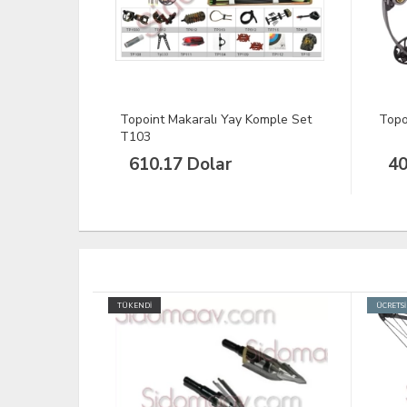
omple Set
Topoint Makaralı Yay T109
Topo
406.78 Dolar
40
ÜCRETSİZ KARGO
TÜKENDİ
TÜKEND