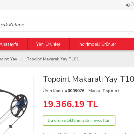
Üy
Anasayfa
Yeni Ürünler
İndirimdeki Ürünler
point Yay
Topoint Makaralı Yay T101
Topoint Makaralı Yay T1
Ürün Kodu:
#0003076
Marka:
Topoint
19.366,19
TL
Bu ürün stoklarımızda mevcuttur.