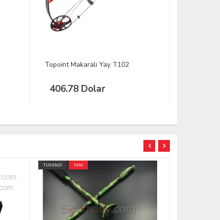
Topoint Makaralı Yay T111
Topoint Ma
406.78 Dolar
406.78
ÜCRETSİZ KARGO
TÜKENDİ
YENİ
TÜKENDİ