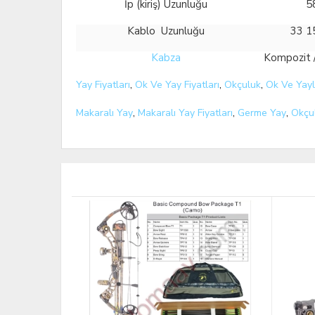
İp (kiriş) Uzunluğu
5
Kablo Uzunluğu
33 1
Kabza
Kompozit 
Yay Fiyatları
,
Ok Ve Yay Fiyatları
,
Okçuluk
,
Ok Ve Yayl
Makaralı Yay
,
Makaralı Yay Fiyatları
,
Germe Yay
,
Okçu