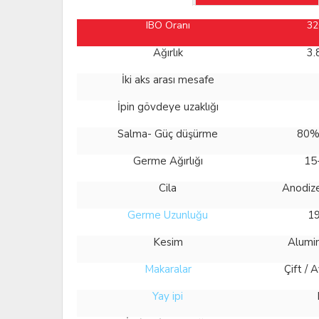
IBO Oranı
32
Ağırlık
3.
İki aks arası mesafe
İpin gövdeye uzaklığı
Salma- Güç düşürme
80% 
Germe Ağırlığı
15
Cila
Anodize
Germe Uzunluğu
19
Kesim
Alumi
Makaralar
Çift / A
Yay ipi