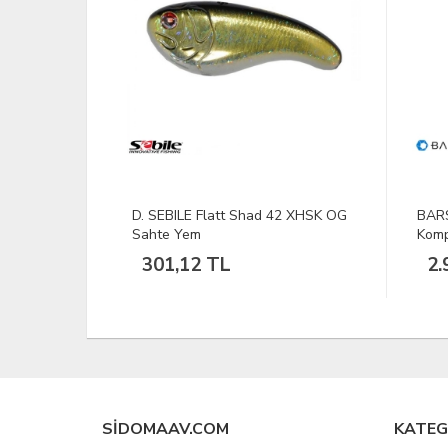
2 XHSK OG
BARSKA BLUELINE 6-18X21
BLAC
Kompakt El Dürbünü
Siya
2.949,69 TL
23
SIDOMAAV.COM
KATEG