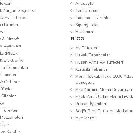
fekleri
Anasayfa
tik Kurşun Geçirmez
Yeni Ürünler
lü Av Tüfekleri
İndirimdeki Ürünler
mli Ürünler
Sipariş Takip
Avı
Hakkımızda
BLOG
ık & Airsoft
 & Ayakkabı
Av Tüfekleri
MERMİLER
Havalı Tabancalar
& Elektronik
Husan Arms Av Tüfekleri
ca Ekipmanları
Kurusıkı Tabanca
lzemeleri
Mermi İstikak Hakkı 1000 Adet
& Outdoor
Olmuştur.
 Yaylar
Mke Kurumu Mermi Duyuruları
 Silahlar
Mkek Yerli Üretim Mermi Fiyatl
Avı
Ruhsat İşlemleri
ı Tüfekler
Şarjörlü Av Tüfekleri Markalar
Malzemeleri
Mke Mermi
 Fişek
 ve Kutular