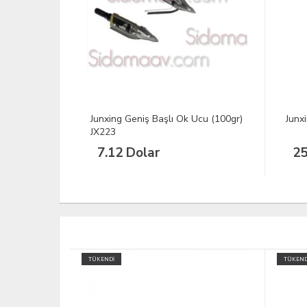
Ucu (100gr)
Junxing M107 B Siyah Yay
Ok U
254.24 Dolar
7.
TÜKENDİ
YENİ
TÜKEND