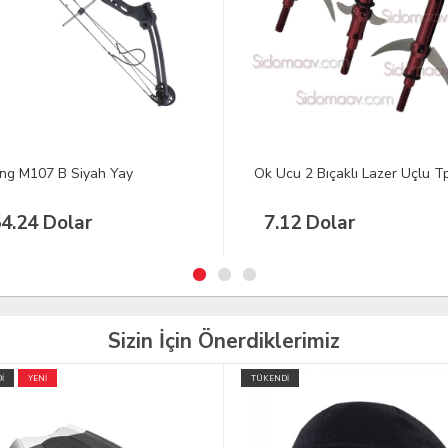
cu 2 Bıçaklı Lazer Uçlu Tp226
Üfleme Tabancası Nişangahlı
M027 12"
12 Dolar
Sizin İçin Önerdiklerimiz
İ
TÜKENDİ