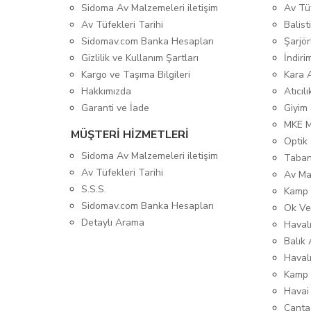
Sidoma Av Malzemeleri iletişim
Av Tü
Av Tüfekleri Tarihi
Balis
Sidomav.com Banka Hesapları
Şarjör
Gizlilik ve Kullanım Şartları
İndiri
Kargo ve Taşıma Bilgileri
Kara 
Hakkımızda
Atıcıl
Garanti ve İade
Giyim
MKE 
MÜŞTERİ HİZMETLERİ
Optik 
Sidoma Av Malzemeleri iletişim
Taban
Av Tüfekleri Tarihi
Av Ma
S.S.S.
Kamp 
Sidomav.com Banka Hesapları
Ok Ve
Detaylı Arama
Havalı
Balık 
Haval
Kamp 
Havai
Çanta