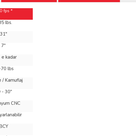
0 fps *
85 lbs.
31"
7"
e kadar
-70 lbs
 / Kamuflaj
 - 30"
nyum CNC
yarlanabilir
BCY