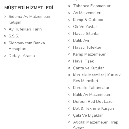
Tabanca Ekipmanları
MÜŞTERİ HİZMETLERİ
Av Malzemeleri
Sidoma Av Malzemeleri
Kamp & Outdoor
iletişim
Ok Ve Yaylar
Av Tüfekleri Tarihi
Havalı Silahlar
S.S.S.
Balık Avı
Sidomav.com Banka
Havalı Tüfekler
Hesapları
Kamp Malzemeleri
Detaylı Arama
Havai Fişek
Çanta ve Kutular
Kurusıkı Mermiler | Kurusıkı
Ses Mermileri
Kurusıkı Tabancalar
Balık Av Malzemeleri
Dürbün Red Dot Lazer
Bot & Tekne & Kurşun
Çakı Ve Bıçaklar
Atıcılık Malzemeleri Trap
Skeet