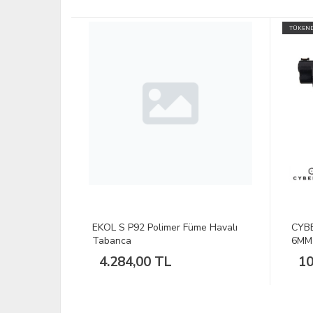
TÜKENDİ
e Havalı
CYBERGUN XDM GBB 1,3J Siyah
BAR
6MM Havalı Tabanca
Komp
10.002,86 TL
2.