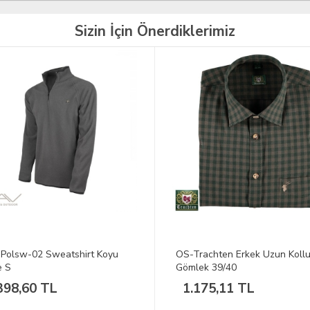
Sizin İçin Önerdiklerimiz
TÜKENDİ
rachten Erkek Uzun Kollu
VAV Tactec-13 Pantolon
ek 39/40
Camel(Toprak) XXL
175,11 TL
598,75 TL