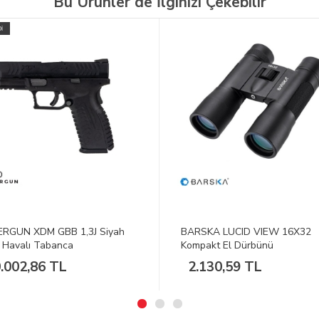
Bu Ürünler de İlginizi Çekebilir
SKA LUCID VIEW 16X32
UMAREX Heckler & Koch USP 
akt El Dürbünü
mm. Şarjör
130,59 TL
3.009,16 TL