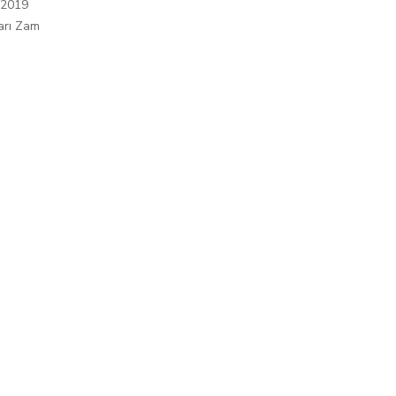
 2019
arı Zam
ı