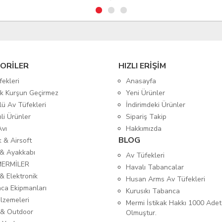
ORİLER
HIZLI ERİŞİM
fekleri
Anasayfa
tik Kurşun Geçirmez
Yeni Ürünler
lü Av Tüfekleri
İndirimdeki Ürünler
mli Ürünler
Sipariş Takip
Avı
Hakkımızda
BLOG
ık & Airsoft
 & Ayakkabı
Av Tüfekleri
MERMİLER
Havalı Tabancalar
& Elektronik
Husan Arms Av Tüfekleri
ca Ekipmanları
Kurusıkı Tabanca
lzemeleri
Mermi İstikak Hakkı 1000 Adet
& Outdoor
Olmuştur.