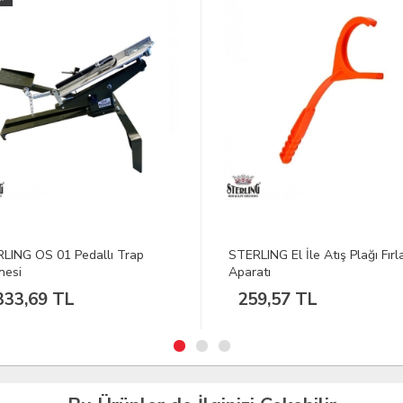
LING El İle Atış Plağı Fırlatma
STERLING AWK45 Otomatik A
atı
Ayarlayıcı Eklenti
9,57 TL
18.783,59 TL