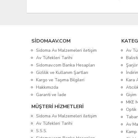
SIDOMAAV.COM
KATEG
Sidoma Av Malzemeleri iletişim
Av Tü
Av Tüfekleri Tarihi
Balis
Sidomav.com Banka Hesapları
Şarjör
Gizlilik ve Kullanım Şartları
İndiri
Kargo ve Taşıma Bilgileri
Kara 
Hakkımızda
Atıcıl
Garanti ve İade
Giyim
MKE 
MÜŞTERİ HİZMETLERİ
Optik 
Sidoma Av Malzemeleri iletişim
Taban
Av Tüfekleri Tarihi
Av Ma
S.S.S.
Kamp 