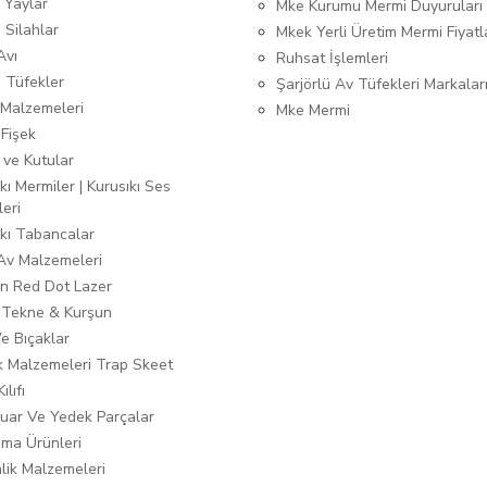
 Yaylar
Mke Kurumu Mermi Duyuruları
 Silahlar
Mkek Yerli Üretim Mermi Fiyatl
Avı
Ruhsat İşlemleri
ı Tüfekler
Şarjörlü Av Tüfekleri Markalar
Malzemeleri
Mke Mermi
 Fişek
 ve Kutular
kı Mermiler | Kurusıkı Ses
leri
ıkı Tabancalar
 Av Malzemeleri
n Red Dot Lazer
 Tekne & Kurşun
Ve Bıçaklar
ık Malzemeleri Trap Skeet
ılıfı
uar Ve Yedek Parçalar
ma Ürünleri
lik Malzemeleri