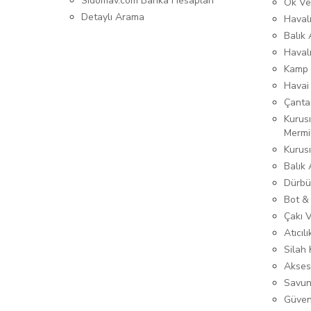
Sidomav.com Banka Hesapları
Ok Ve
Detaylı Arama
Havalı
Balık 
Haval
Kamp 
Havai
Çanta
Kurusı
Mermi
Kurus
Balık
Dürbü
Bot &
Çakı 
Atıcıl
Silah K
Akses
Savun
Güven