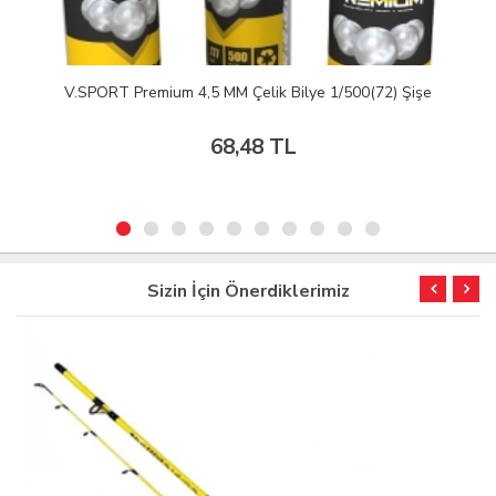
STERLING Tetik Düşürücü cal .7.65 BRW (1/6)
835,38 TL
Sizin İçin Önerdiklerimiz