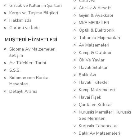
Kara Avı
Gizlilik ve Kullanım Şartları
Atıcılık & Airsoft
Kargo ve Taşıma Bilgileri
Giyim & Ayakkabı
Hakkımızda
MKE MERMİLER
Garanti ve İade
Optik & Elektronik
Tabanca Ekipmanları
MÜŞTERİ HİZMETLERİ
Av Malzemeleri
Sidoma Av Malzemeleri
Kamp & Outdoor
iletişim
Ok Ve Yaylar
Av Tüfekleri Tarihi
Havalı Silahlar
S.S.S.
Balık Avı
Sidomav.com Banka
Havalı Tüfekler
Hesapları
Kamp Malzemeleri
Detaylı Arama
Havai Fişek
Çanta ve Kutular
Kurusıkı Mermiler | Kurusıkı
Ses Mermileri
Kurusıkı Tabancalar
Balık Av Malzemeleri