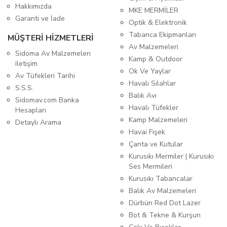
Hakkımızda
MKE MERMİLER
Garanti ve İade
Optik & Elektronik
Tabanca Ekipmanları
MÜŞTERİ HİZMETLERİ
Av Malzemeleri
Sidoma Av Malzemeleri
Kamp & Outdoor
iletişim
Ok Ve Yaylar
Av Tüfekleri Tarihi
Havalı Silahlar
S.S.S.
Balık Avı
Sidomav.com Banka
Havalı Tüfekler
Hesapları
Kamp Malzemeleri
Detaylı Arama
Havai Fişek
Çanta ve Kutular
Kurusıkı Mermiler | Kurusıkı
Ses Mermileri
Kurusıkı Tabancalar
Balık Av Malzemeleri
Dürbün Red Dot Lazer
Bot & Tekne & Kurşun