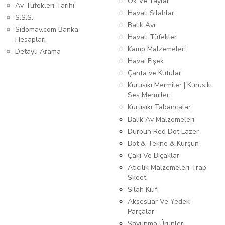
Ok Ve Yaylar
Av Tüfekleri Tarihi
Havalı Silahlar
S.S.S.
Balık Avı
Sidomav.com Banka
Havalı Tüfekler
Hesapları
Kamp Malzemeleri
Detaylı Arama
Havai Fişek
Çanta ve Kutular
Kurusıkı Mermiler | Kurusıkı
Ses Mermileri
Kurusıkı Tabancalar
Balık Av Malzemeleri
Dürbün Red Dot Lazer
Bot & Tekne & Kurşun
Çakı Ve Bıçaklar
Atıcılık Malzemeleri Trap
Skeet
Silah Kılıfı
Aksesuar Ve Yedek
Parçalar
Savunma Ürünleri