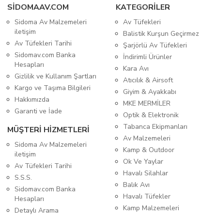
SIDOMAAV.COM
KATEGORİLER
Sidoma Av Malzemeleri
Av Tüfekleri
iletişim
Balistik Kurşun Geçirmez
Av Tüfekleri Tarihi
Şarjörlü Av Tüfekleri
Sidomav.com Banka
İndirimli Ürünler
Hesapları
Kara Avı
Gizlilik ve Kullanım Şartları
Atıcılık & Airsoft
Kargo ve Taşıma Bilgileri
Giyim & Ayakkabı
Hakkımızda
MKE MERMİLER
Garanti ve İade
Optik & Elektronik
Tabanca Ekipmanları
MÜŞTERİ HİZMETLERİ
Av Malzemeleri
Sidoma Av Malzemeleri
Kamp & Outdoor
iletişim
Ok Ve Yaylar
Av Tüfekleri Tarihi
Havalı Silahlar
S.S.S.
Balık Avı
Sidomav.com Banka
Havalı Tüfekler
Hesapları
Kamp Malzemeleri
Detaylı Arama