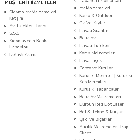
Tabanca Ekipmanları
MÜŞTERİ HİZMETLERİ
Av Malzemeleri
Sidoma Av Malzemeleri
Kamp & Outdoor
iletişim
Ok Ve Yaylar
Av Tüfekleri Tarihi
Havalı Silahlar
S.S.S.
Balık Avı
Sidomav.com Banka
Havalı Tüfekler
Hesapları
Kamp Malzemeleri
Detaylı Arama
Havai Fişek
Çanta ve Kutular
Kurusıkı Mermiler | Kurusıkı
Ses Mermileri
Kurusıkı Tabancalar
Balık Av Malzemeleri
Dürbün Red Dot Lazer
Bot & Tekne & Kurşun
Çakı Ve Bıçaklar
Atıcılık Malzemeleri Trap
Skeet