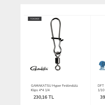
döndülü
DFT Klipsli Fırdöndü - Siyah No:7
DFT 
1/10
1/10
39,33 TL
37