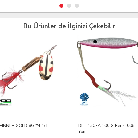
Bu Ürünler de İlginizi Çekebilir
TÜKENDİ
1307A 100 G Renk: 006 Jig
SPRO Ikiru Minnow 115 Yello
Perch Maket Yem