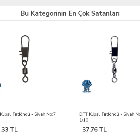
Bu Kategorinin En Çok Satanları
TÜKENDİ
Klipsli Fırdöndü - Siyah No:07
DFT Nikel Klipsli Fırdöndü No:
1/144
,76 TL
827,43 TL