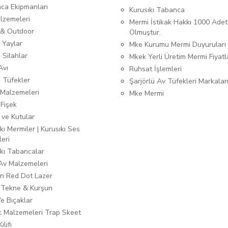
ca Ekipmanları
Kurusıkı Tabanca
lzemeleri
Mermi İstikak Hakkı 1000 Adet
& Outdoor
Olmuştur.
 Yaylar
Mke Kurumu Mermi Duyuruları
 Silahlar
Mkek Yerli Üretim Mermi Fiyatl
Avı
Ruhsat İşlemleri
ı Tüfekler
Şarjörlü Av Tüfekleri Markalar
Malzemeleri
Mke Mermi
 Fişek
 ve Kutular
kı Mermiler | Kurusıkı Ses
leri
ıkı Tabancalar
 Av Malzemeleri
n Red Dot Lazer
 Tekne & Kurşun
Ve Bıçaklar
ık Malzemeleri Trap Skeet
ılıfı