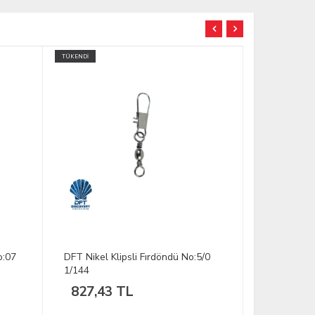
5/0
DFT Nikel Klipsli Fırdöndü No:14
DFT Nikel K
1/144
1/144
275,31 TL
275,31