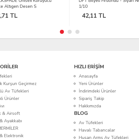
Bilyeli Fırdöndü - Siyah No:2/0
Kral Arms St 500 White Süpe
Av Tüfeği
,11 TL
ORİLER
HIZLI ERİŞİM
fekleri
Anasayfa
tik Kurşun Geçirmez
Yeni Ürünler
lü Av Tüfekleri
İndirimdeki Ürünler
mli Ürünler
Sipariş Takip
Avı
Hakkımızda
BLOG
ık & Airsoft
 & Ayakkabı
Av Tüfekleri
MERMİLER
Havalı Tabancalar
& Elektronik
Husan Arms Av Tüfekleri