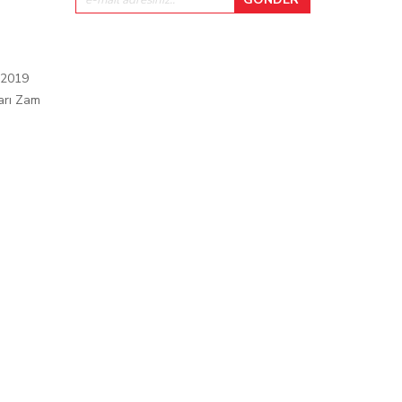
 2019
arı Zam
ı