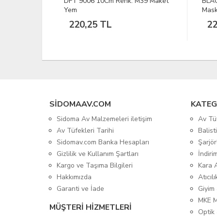
M39 Maket
BLACKSPADE Unisex Koruyucu
DFT 
Maske Altıgen Desen S
1/10
22,71 TL
42
SIDOMAAV.COM
KATEG
Sidoma Av Malzemeleri iletişim
Av Tü
Av Tüfekleri Tarihi
Balis
Sidomav.com Banka Hesapları
Şarjör
Gizlilik ve Kullanım Şartları
İndiri
Kargo ve Taşıma Bilgileri
Kara 
Hakkımızda
Atıcıl
Garanti ve İade
Giyim
MKE 
MÜŞTERİ HİZMETLERİ
Optik 