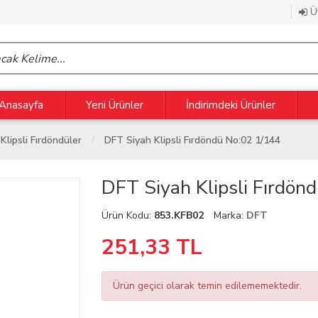
Üy
Anasayfa
Yeni Ürünler
İndirimdeki Ürünler
Klipsli Fırdöndüler
DFT Siyah Klipsli Fırdöndü No:02 1/144
DFT Siyah Klipsli Fırdön
Ürün Kodu:
853.KFB02
Marka:
DFT
251,33
TL
Ürün geçici olarak temin edilememektedir.