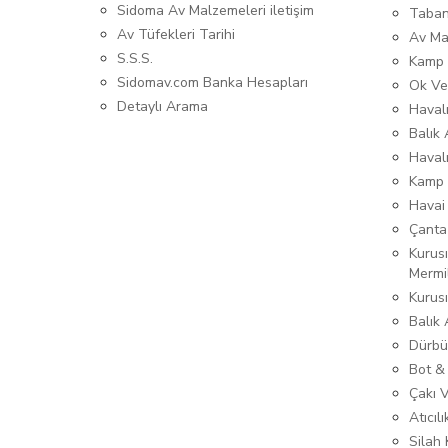
Sidoma Av Malzemeleri iletişim
Taban
Av Tüfekleri Tarihi
Av Ma
S.S.S.
Kamp 
Sidomav.com Banka Hesapları
Ok Ve
Detaylı Arama
Havalı
Balık 
Haval
Kamp 
Havai
Çanta
Kurusı
Mermi
Kurus
Balık
Dürbü
Bot &
Çakı 
Atıcıl
Silah K