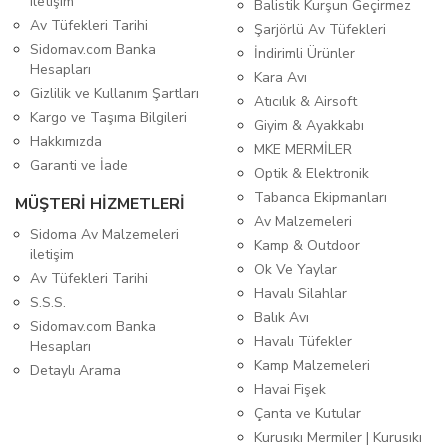
iletişim
Balistik Kurşun Geçirmez
Av Tüfekleri Tarihi
Şarjörlü Av Tüfekleri
Sidomav.com Banka
İndirimli Ürünler
Hesapları
Kara Avı
Gizlilik ve Kullanım Şartları
Atıcılık & Airsoft
Kargo ve Taşıma Bilgileri
Giyim & Ayakkabı
Hakkımızda
MKE MERMİLER
Garanti ve İade
Optik & Elektronik
Tabanca Ekipmanları
MÜŞTERİ HİZMETLERİ
Av Malzemeleri
Sidoma Av Malzemeleri
Kamp & Outdoor
iletişim
Ok Ve Yaylar
Av Tüfekleri Tarihi
Havalı Silahlar
S.S.S.
Balık Avı
Sidomav.com Banka
Havalı Tüfekler
Hesapları
Kamp Malzemeleri
Detaylı Arama
Havai Fişek
Çanta ve Kutular
Kurusıkı Mermiler | Kurusıkı