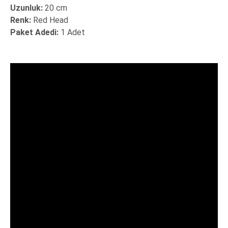
Uzunluk:
20 cm
Renk:
Red Head
Paket Adedi:
1 Adet