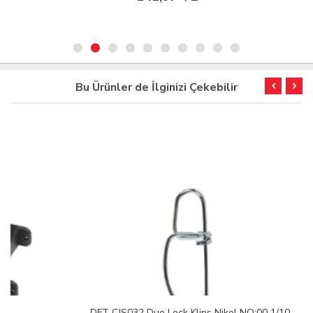
Bu Ürünler de İlginizi Çekebilir
DFT CJS032 Duo Lock Klips Nikel NO:00 1/10