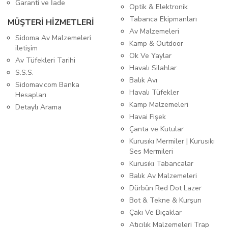
Garanti ve İade
Optik & Elektronik
Tabanca Ekipmanları
MÜŞTERİ HİZMETLERİ
Av Malzemeleri
Sidoma Av Malzemeleri
Kamp & Outdoor
iletişim
Ok Ve Yaylar
Av Tüfekleri Tarihi
Havalı Silahlar
S.S.S.
Balık Avı
Sidomav.com Banka
Havalı Tüfekler
Hesapları
Kamp Malzemeleri
Detaylı Arama
Havai Fişek
Çanta ve Kutular
Kurusıkı Mermiler | Kurusıkı
Ses Mermileri
Kurusıkı Tabancalar
Balık Av Malzemeleri
Dürbün Red Dot Lazer
Bot & Tekne & Kurşun
Çakı Ve Bıçaklar
Atıcılık Malzemeleri Trap