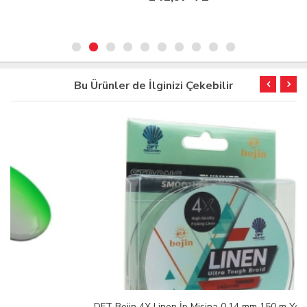
Bu Ürünler de İlginizi Çekebilir
DFT Bojin 4X Linen İp Misina 0.14 mm 150 m Yeşil