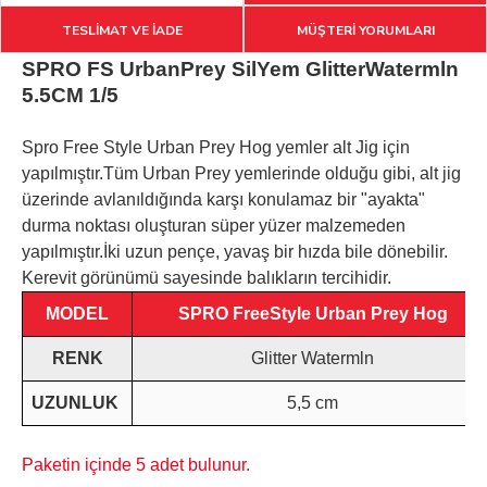
TESLİMAT VE İADE
MÜŞTERİ YORUMLARI
SPRO FS UrbanPrey SilYem GlitterWatermln
5.5CM 1/5
Spro Free Style Urban Prey Hog yemler alt Jig için
yapılmıştır.Tüm Urban Prey yemlerinde olduğu gibi, alt jig
üzerinde avlanıldığında karşı konulamaz bir "ayakta"
durma noktası oluşturan süper yüzer malzemeden
yapılmıştır.İki uzun pençe, yavaş bir hızda bile dönebilir.
Kerevit görünümü sayesinde balıkların tercihidir.
MODEL
SPRO FreeStyle Urban Prey Hog
RENK
Glitter Watermln
UZUNLUK
5,5 cm
Paketin içinde 5 adet bulunur.