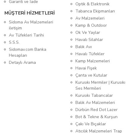
Garanti ve İade
Optik & Elektronik
Tabanca Ekipmanları
MÜŞTERİ HİZMETLERİ
Av Malzemeleri
Sidoma Av Malzemeleri
Kamp & Outdoor
iletişim
Ok Ve Yaylar
Av Tüfekleri Tarihi
Havalı Silahlar
S.S.S.
Balık Avı
Sidomav.com Banka
Havalı Tüfekler
Hesapları
Kamp Malzemeleri
Detaylı Arama
Havai Fişek
Çanta ve Kutular
Kurusıkı Mermiler | Kurusıkı
Ses Mermileri
Kurusıkı Tabancalar
Balık Av Malzemeleri
Dürbün Red Dot Lazer
Bot & Tekne & Kurşun
Çakı Ve Bıçaklar
Atıcılık Malzemeleri Trap