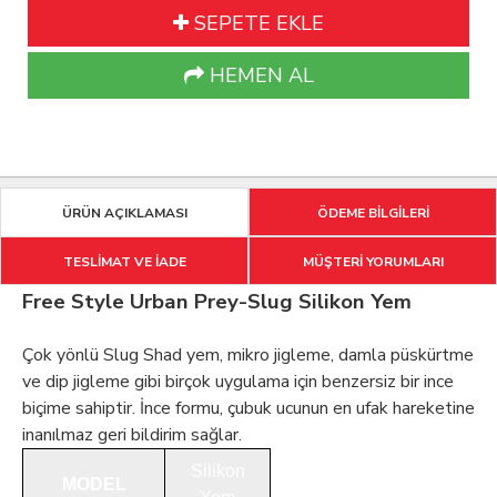
SEPETE EKLE
HEMEN AL
ÜRÜN AÇIKLAMASI
ÖDEME BİLGİLERİ
TESLİMAT VE İADE
MÜŞTERİ YORUMLARI
Free Style Urban Prey-Slug Silikon Yem
Çok yönlü Slug Shad yem, mikro jigleme, damla püskürtme
ve dip jigleme gibi birçok uygulama için benzersiz bir ince
biçime sahiptir. İnce formu, çubuk ucunun en ufak hareketine
inanılmaz geri bildirim sağlar.
Silikon
MODEL