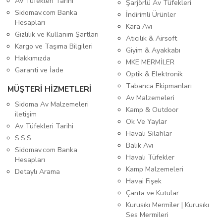
Av Tüfekleri Tarihi
Şarjörlü Av Tüfekleri
Sidomav.com Banka
İndirimli Ürünler
Hesapları
Kara Avı
Gizlilik ve Kullanım Şartları
Atıcılık & Airsoft
Kargo ve Taşıma Bilgileri
Giyim & Ayakkabı
Hakkımızda
MKE MERMİLER
Garanti ve İade
Optik & Elektronik
Tabanca Ekipmanları
MÜŞTERİ HİZMETLERİ
Av Malzemeleri
Sidoma Av Malzemeleri
Kamp & Outdoor
iletişim
Ok Ve Yaylar
Av Tüfekleri Tarihi
Havalı Silahlar
S.S.S.
Balık Avı
Sidomav.com Banka
Havalı Tüfekler
Hesapları
Kamp Malzemeleri
Detaylı Arama
Havai Fişek
Çanta ve Kutular
Kurusıkı Mermiler | Kurusıkı
Ses Mermileri