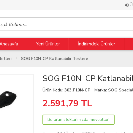
Üy
Anasayfa
Yeni Ürünler
İndirimdeki Ürünler
letleri
SOG F10N-CP Katlanabilir Testere
SOG F10N-CP Katlanabili
Ürün Kodu:
303.F10N-CP
Marka:
SOG Special
2.591,79
TL
Bu ürün stoklarımızda mevcuttur.