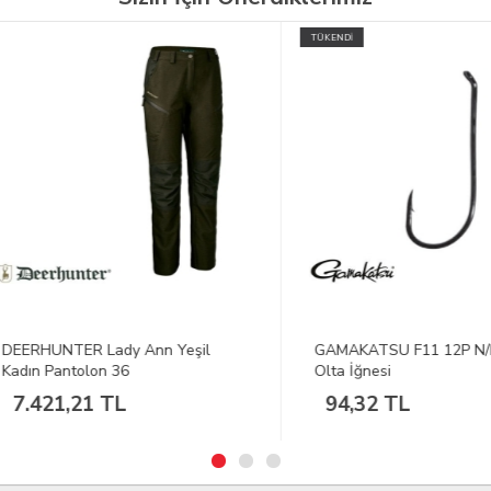
TÜKENDİ
HUNTER Lady Ann Yeşil
GAMAKATSU F11 12P N/L #1
n Pantolon 36
Olta İğnesi
421,21 TL
94,32 TL