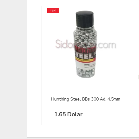
YENİ
ra 425 1,0
Hunthing Steel BBs 300 Ad. 4.5mm
DEER
Kadı
1.65 Dolar
7.