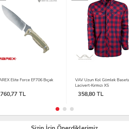
EX Elite Force EF706 Bıçak
VAV Uzun Kol Gömlek Baseta
Lacivert-Kırmızı XS
760,77 TL
358,80 TL
Sizin İçin Önerdiklerimiz