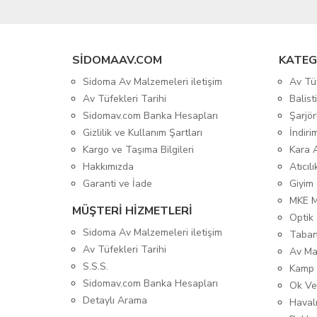
SIDOMAAV.COM
KATEG
Sidoma Av Malzemeleri iletişim
Av Tü
Av Tüfekleri Tarihi
Balis
Sidomav.com Banka Hesapları
Şarjör
Gizlilik ve Kullanım Şartları
İndiri
Kargo ve Taşıma Bilgileri
Kara 
Hakkımızda
Atıcıl
Garanti ve İade
Giyim
MKE 
MÜŞTERİ HİZMETLERİ
Optik 
Sidoma Av Malzemeleri iletişim
Taban
Av Tüfekleri Tarihi
Av Ma
S.S.S.
Kamp 
Sidomav.com Banka Hesapları
Ok Ve
Detaylı Arama
Havalı