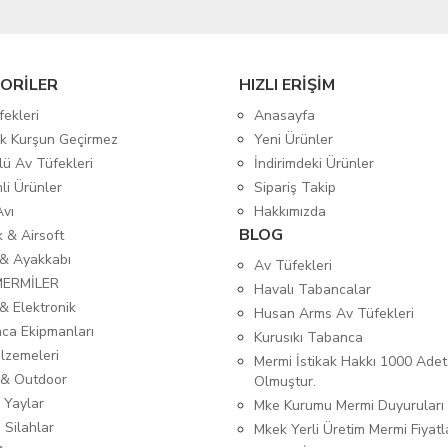
ORİLER
HIZLI ERİŞİM
fekleri
Anasayfa
tik Kurşun Geçirmez
Yeni Ürünler
lü Av Tüfekleri
İndirimdeki Ürünler
mli Ürünler
Sipariş Takip
Avı
Hakkımızda
BLOG
ık & Airsoft
 & Ayakkabı
Av Tüfekleri
MERMİLER
Havalı Tabancalar
& Elektronik
Husan Arms Av Tüfekleri
ca Ekipmanları
Kurusıkı Tabanca
lzemeleri
Mermi İstikak Hakkı 1000 Adet
& Outdoor
Olmuştur.
 Yaylar
Mke Kurumu Mermi Duyuruları
 Silahlar
Mkek Yerli Üretim Mermi Fiyatl