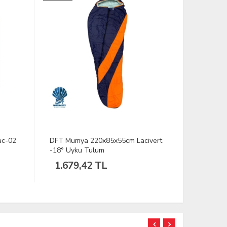
c-02
DFT Mumya 220x85x55cm Lacivert
DEERHUNTE
-18° Uyku Tulum
Kahve Kadı
1.679,42 TL
5.109,