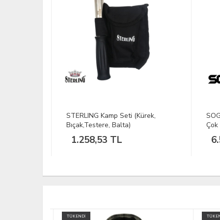
k Balta
STERLING Kamp Seti (Kürek,
SOG 
Bıçak,Testere, Balta)
Çok 
1.258,53 TL
6.
TÜKENDİ
TÜKEND