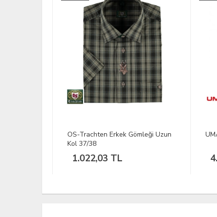
u Gömlek
OS-Trachten Erkek Gömleği Uzun
UMAR
Kol 37/38
1.022,03 TL
4.