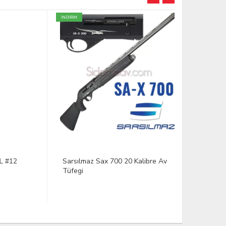
İNDİRİM
2
Sarsılmaz Sax 700 20 Kalibre Av
REMINGTON
Tüfegi
28G. No:7
21,68 