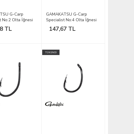
TSU G-Carp
GAMAKATSU G-Carp
t No:2 Olta İğnesi
Specialist No:4 Olta İğnesi
1/10
58 TL
147,67 TL
TÜKENDİ