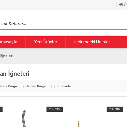
Üy
Anasayfa
Yeni Ürünler
İndirimdeki Ürünler
İğneleri
an İğneleri
etsiz Kargo
Hemen Kargo
İndirimde
TÜKENDİ
TÜKENDİ