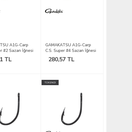
TSU A1G-Carp
GAMAKATSU A1G-Carp
er #2 Sazan İğnesi
C.S. Super #4 Sazan İğnesi
1/10
61 TL
280,57 TL
TÜKENDİ