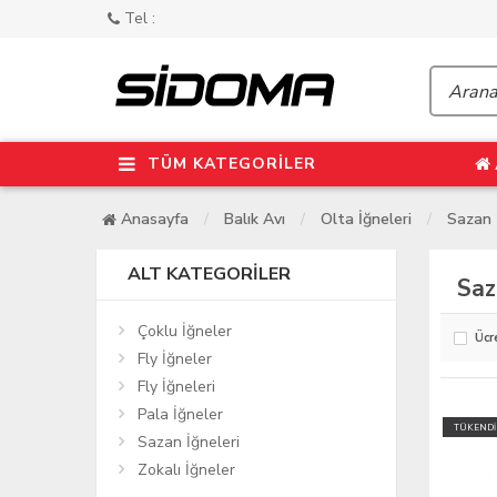
Tel :
TÜM KATEGORİLER
Anasayfa
Balık Avı
Olta İğneleri
Sazan 
ALT KATEGORILER
Saz
Çoklu İğneler
Ücr
Fly İğneler
Fly İğneleri
Pala İğneler
TÜKENDİ
Sazan İğneleri
Zokalı İğneler