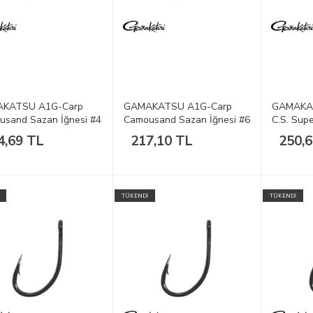
KATSU A1G-Carp
GAMAKATSU A1G-Carp
GAMAKA
usand Sazan İğnesi #4
Camousand Sazan İğnesi #6
C.S. Sup
1/10
1/10
4,69 TL
217,10 TL
250,
TÜKENDİ
TÜKENDİ