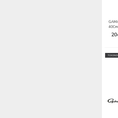
GAMA
40Cm 
20
TÜKENDİ