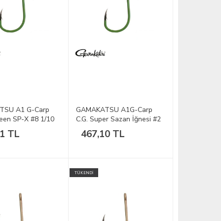
SU A1 G-Carp
GAMAKATSU A1G-Carp
en SP-X #8 1/10
C.G. Super Sazan İğnesi #2
1/10
61 TL
467,10 TL
TÜKENDİ