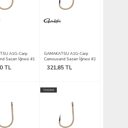
TSU A1G-Carp
GAMAKATSU A1G-Carp
d Sazan İğnesi #1
Camousand Sazan İğnesi #2
1/10
50 TL
321,85 TL
TÜKENDİ