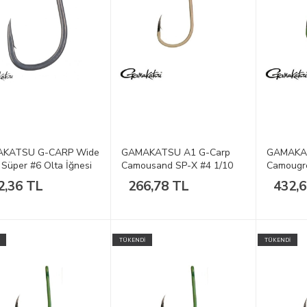
KATSU G-CARP Wide
GAMAKATSU A1 G-Carp
GAMAKAT
Süper #6 Olta İğnesi
Camousand SP-X #4 1/10
Camougre
2,36 TL
266,78 TL
432,
TÜKENDİ
TÜKENDİ