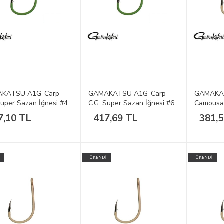
KATSU A1G-Carp
GAMAKATSU A1G-Carp
GAMAKA
Super Sazan İğnesi #4
C.G. Super Sazan İğnesi #6
Camousan
1/10
1/10
7,10 TL
417,69 TL
381,
TÜKENDİ
TÜKENDİ