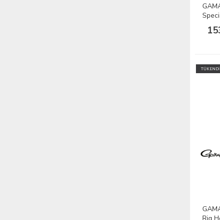
GAMA
Speci
1/10
15
TÜKENDİ
GAMA
Rig H