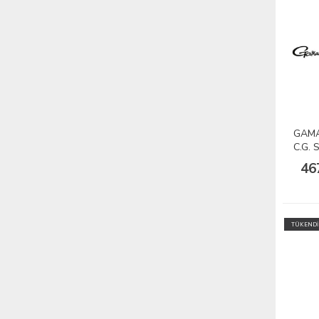
GAMA
C.G. 
1/10
46
TÜKENDİ