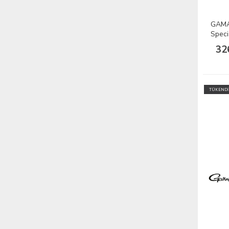
GAMA
Speci
32
TÜKENDİ