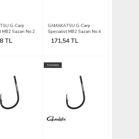
TSU G-Carp
GAMAKATSU G-Carp
st MB2 Sazan No:2
Specialist MB2 Sazan No:4
1/10
48 TL
171,54 TL
TÜKENDİ