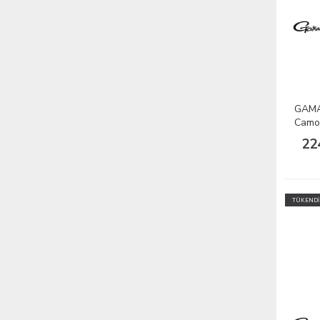
GAMA
Camo
1/10
22
TÜKENDİ