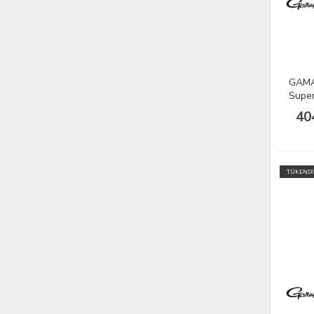
GAMA
Super
40
TÜKENDİ