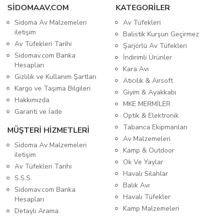
SIDOMAAV.COM
KATEGORİLER
Sidoma Av Malzemeleri
Av Tüfekleri
iletişim
Balistik Kurşun Geçirmez
Av Tüfekleri Tarihi
Şarjörlü Av Tüfekleri
Sidomav.com Banka
İndirimli Ürünler
Hesapları
Kara Avı
Gizlilik ve Kullanım Şartları
Atıcılık & Airsoft
Kargo ve Taşıma Bilgileri
Giyim & Ayakkabı
Hakkımızda
MKE MERMİLER
Garanti ve İade
Optik & Elektronik
Tabanca Ekipmanları
MÜŞTERİ HİZMETLERİ
Av Malzemeleri
Sidoma Av Malzemeleri
Kamp & Outdoor
iletişim
Ok Ve Yaylar
Av Tüfekleri Tarihi
Havalı Silahlar
S.S.S.
Balık Avı
Sidomav.com Banka
Havalı Tüfekler
Hesapları
Kamp Malzemeleri
Detaylı Arama