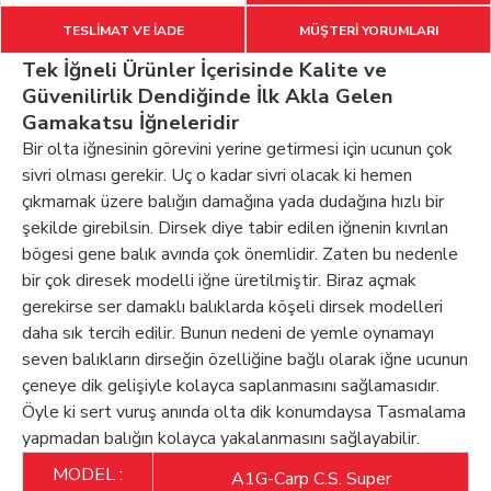
TESLİMAT VE İADE
MÜŞTERİ YORUMLARI
Tek İğneli Ürünler İçerisinde Kalite ve
Güvenilirlik Dendiğinde İlk Akla Gelen
Gamakatsu İğneleridir
Bir olta iğnesinin görevini yerine getirmesi için ucunun çok
sivri olması gerekir. Uç o kadar sivri olacak ki hemen
çıkmamak üzere balığın damağına yada dudağına hızlı bir
şekilde girebilsin. Dirsek diye tabir edilen iğnenin kıvrılan
bögesi gene balık avında çok önemlidir. Zaten bu nedenle
bir çok diresek modelli iğne üretilmiştir. Biraz açmak
gerekirse ser damaklı balıklarda köşeli dirsek modelleri
daha sık tercih edilir. Bunun nedeni de yemle oynamayı
seven balıkların dirseğin özelliğine bağlı olarak iğne ucunun
çeneye dik gelişiyle kolayca saplanmasını sağlamasıdır.
Öyle ki sert vuruş anında olta dik konumdaysa Tasmalama
yapmadan balığın kolayca yakalanmasını sağlayabilir.
MODEL :
A1G-Carp C.S. Super