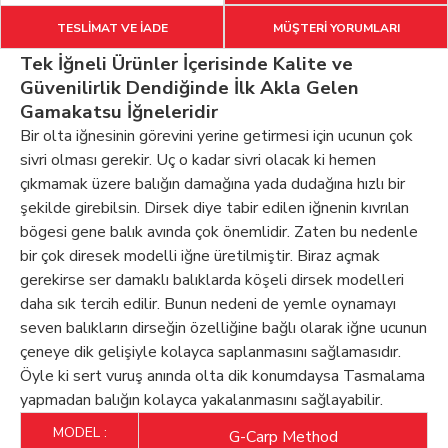
TESLİMAT VE İADE
MÜŞTERİ YORUMLARI
Tek İğneli Ürünler İçerisinde Kalite ve
Güvenilirlik Dendiğinde İlk Akla Gelen
Gamakatsu İğneleridir
Bir olta iğnesinin görevini yerine getirmesi için ucunun çok
sivri olması gerekir. Uç o kadar sivri olacak ki hemen
çıkmamak üzere balığın damağına yada dudağına hızlı bir
şekilde girebilsin. Dirsek diye tabir edilen iğnenin kıvrılan
bögesi gene balık avında çok önemlidir. Zaten bu nedenle
bir çok diresek modelli iğne üretilmiştir. Biraz açmak
gerekirse ser damaklı balıklarda köşeli dirsek modelleri
daha sık tercih edilir. Bunun nedeni de yemle oynamayı
seven balıkların dirseğin özelliğine bağlı olarak iğne ucunun
çeneye dik gelişiyle kolayca saplanmasını sağlamasıdır.
Öyle ki sert vuruş anında olta dik konumdaysa Tasmalama
yapmadan balığın kolayca yakalanmasını sağlayabilir.
MODEL :
G-Carp Method