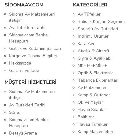
SIDOMAAV.COM
KATEGORİLER
Sidoma Av Malzemeleri
Av Tüfekleri
iletişim
Balistik Kurşun Geçirmez
Av Tüfekleri Tarihi
Şarjörlü Av Tüfekleri
Sidomav.com Banka
İndirimli Ürünler
Hesapları
Kara Avı
Gizlilik ve Kullanım Şartları
Atıcılık & Airsoft
Kargo ve Taşıma Bilgileri
Giyim & Ayakkabı
Hakkımızda
MKE MERMİLER
Garanti ve İade
Optik & Elektronik
Tabanca Ekipmanları
MÜŞTERİ HİZMETLERİ
Av Malzemeleri
Sidoma Av Malzemeleri
Kamp & Outdoor
iletişim
Ok Ve Yaylar
Av Tüfekleri Tarihi
Havalı Silahlar
S.S.S.
Balık Avı
Sidomav.com Banka
Havalı Tüfekler
Hesapları
Kamp Malzemeleri
Detaylı Arama