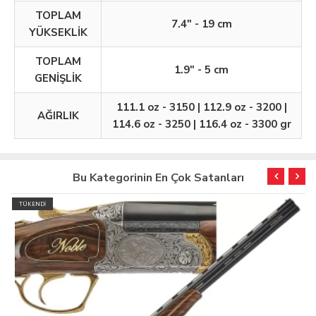
TOPLAM
7.4" - 19 cm
YÜKSEKLİK
TOPLAM
1.9" - 5 cm
GENİŞLİK
111.1 oz - 3150 | 112.9 oz - 3200 |
AĞIRLIK
114.6 oz - 3250 | 116.4 oz - 3300 gr
Bu Kategorinin En Çok Satanları
TÜKENDİ