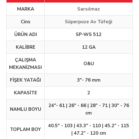
MARKA
Sarsılmaz
Cins
Süperpoze Av Tüfeği
ÜRÜN ADI
SP-WS 512
KALİBRE
12 GA
ÇALIŞMA
O&U
MEKANİZMASI
FİŞEK YATAĞI
3"- 76 mm
KAPASİTE
2
24"- 61 | 26" - 66 | 28" - 71 | 30" - 76
NAMLU BOYU
cm
40.5" - 103 | 43.3" - 110 | 45.2" - 115
TOPLAM BOY
| 47.2" - 120 cm