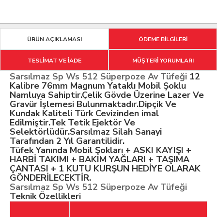
ÜRÜN AÇIKLAMASI
ÖDEME BİLGİLERİ
TESLİMAT VE İADE
MÜŞTERİ YORUMLARI
Sarsılmaz Sp Ws 512 Süperpoze Av Tüfeği
12
Kalibre 76mm Magnum Yataklı Mobil Şoklu
Namluya Sahiptir.Çelik Gövde Üzerine Lazer Ve
Gravür İşlemesi Bulunmaktadır.Dipçik Ve
Kundak Kaliteli Türk Cevizinden imal
Edilmiştir.Tek Tetik Ejektör Ve
Selektörlüdür.Sarsılmaz Silah Sanayi
Tarafından 2 Yıl Garantilidir.
Tüfek Yanında Mobil Şokları + ASKI KAYIŞI +
HARBİ TAKIMI + BAKIM YAĞLARI + TAŞIMA
ÇANTASI + 1 KUTU KURŞUN HEDİYE OLARAK
GÖNDERİLECEKTİR.
Sarsılmaz Sp Ws 512 Süperpoze Av Tüfeği
Teknik Özellikleri