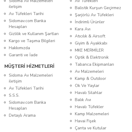
Sidoma Av Malzemeleri
Av Tüfekleri
iletişim
Balistik Kurşun Geçirmez
Av Tüfekleri Tarihi
Şarjörlü Av Tüfekleri
Sidomav.com Banka
İndirimli Ürünler
Hesapları
Kara Avı
Gizlilik ve Kullanım Şartları
Atıcılık & Airsoft
Kargo ve Taşıma Bilgileri
Giyim & Ayakkabı
Hakkımızda
MKE MERMİLER
Garanti ve İade
Optik & Elektronik
Tabanca Ekipmanları
MÜŞTERİ HİZMETLERİ
Av Malzemeleri
Sidoma Av Malzemeleri
Kamp & Outdoor
iletişim
Ok Ve Yaylar
Av Tüfekleri Tarihi
Havalı Silahlar
S.S.S.
Balık Avı
Sidomav.com Banka
Havalı Tüfekler
Hesapları
Kamp Malzemeleri
Detaylı Arama
Havai Fişek
Çanta ve Kutular