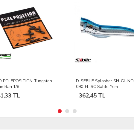
EBILE Splasher SH-GL-NO-
DFT 7732 14 G Renk: 14A Ma
FL-SC Sahte Yem
Yem
2,45 TL
165,09 TL