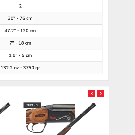
2
30" - 76 cm
47.2" - 120 cm
7" - 18 cm
1.9" - 5 cm
132.2 oz - 3750 gr
TÜKENDİ