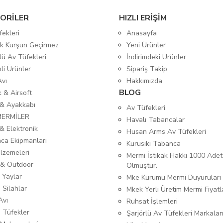
ORİLER
HIZLI ERİŞİM
fekleri
Anasayfa
tik Kurşun Geçirmez
Yeni Ürünler
lü Av Tüfekleri
İndirimdeki Ürünler
mli Ürünler
Sipariş Takip
Avı
Hakkımızda
BLOG
ık & Airsoft
 & Ayakkabı
Av Tüfekleri
MERMİLER
Havalı Tabancalar
& Elektronik
Husan Arms Av Tüfekleri
ca Ekipmanları
Kurusıkı Tabanca
lzemeleri
Mermi İstikak Hakkı 1000 Adet
& Outdoor
Olmuştur.
 Yaylar
Mke Kurumu Mermi Duyuruları
 Silahlar
Mkek Yerli Üretim Mermi Fiyatl
Avı
Ruhsat İşlemleri
ı Tüfekler
Şarjörlü Av Tüfekleri Markalar