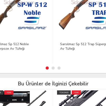
ılmaz Sp 512 Trap Süperpoze
Sarsılmaz Sp 512 Trap Asans
üfeği
Dipçik Süperpoze Av Tüfeği
Bu Ürünler de İlginizi Çekebilir
İ
YENİ