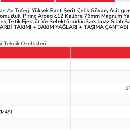
ze Av Tüfeği
Yüksek Bant Şerit Çelik Gövde, Asit gra
ü omuzluk, Pirinç Arpacık.12 Kalibre 76mm Magnum Ya
.Tek Tetik Ejektör Ve Selektörlüdür.Sarsılmaz Silah Sa
 + HARBİ TAKIMI + BAKIM YAĞLARI + TAŞIMA ÇANTA
 Teknik Özellikleri
S
ZMASI
I