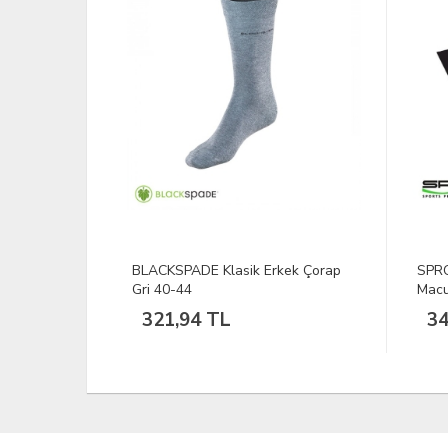
ek Çorap
SPRO POLEPOSITION Tungsten
D. S
Macun Barı 1/8
090-
341,33 TL
36