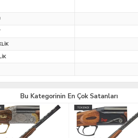
U
Y
LİK
LİK
Bu Kategorinin En Çok Satanları
İ
TÜKENDİ