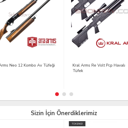
 Arms Re Volt Pcp Havalı
Katlanır Gez Takımı
k
15.25 Dolar
Sizin İçin Önerdiklerimiz
İ
TÜKENDİ