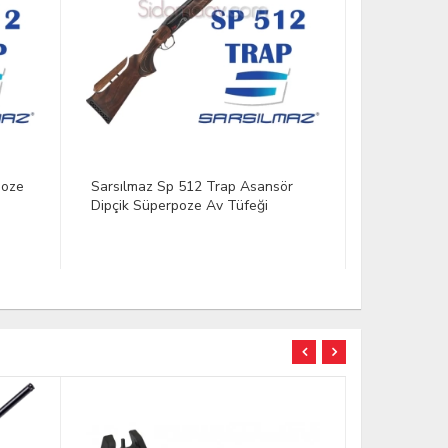
ör
Sarsılmaz Sp 512 Double Trap
Sarsılmaz 
Asansör Dipçik
Av Tüfeği
YENİ
TÜKENDİ