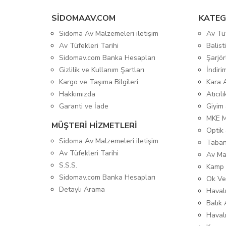
SIDOMAAV.COM
KATEG
Sidoma Av Malzemeleri iletişim
Av Tü
Av Tüfekleri Tarihi
Balis
Sidomav.com Banka Hesapları
Şarjör
Gizlilik ve Kullanım Şartları
İndiri
Kargo ve Taşıma Bilgileri
Kara 
Hakkımızda
Atıcıl
Garanti ve İade
Giyim
MKE 
MÜŞTERİ HİZMETLERİ
Optik 
Sidoma Av Malzemeleri iletişim
Taban
Av Tüfekleri Tarihi
Av Ma
S.S.S.
Kamp 
Sidomav.com Banka Hesapları
Ok Ve
Detaylı Arama
Havalı
Balık 
Haval