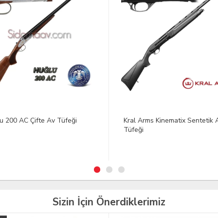
 Arms Kinematix Sentetik Av
Siyah Yün Eldiven
ği
3.05 Dolar
Sizin İçin Önerdiklerimiz