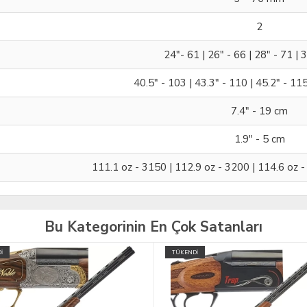
2
24"- 61 | 26" - 66 | 28" - 71 | 
40.5" - 103 | 43.3" - 110 | 45.2" - 11
7.4" - 19 cm
1.9" - 5 cm
111.1 oz - 3150 | 112.9 oz - 3200 | 114.6 oz -
Bu Kategorinin En Çok Satanları
İ
TÜKENDİ