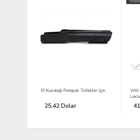
TÜKENDİ
kler İçin
VAV Jeanwest - 01 Kot Yelek
BLAC
Lacivert M
Gri 
418,80 TL
32