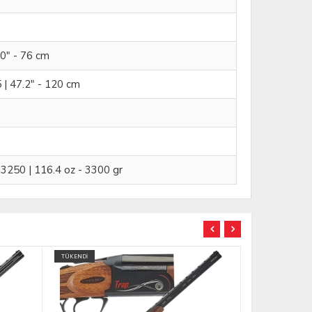
30" - 76 cm
5 | 47.2" - 120 cm
 3250 | 116.4 oz - 3300 gr
TÜKENDİ
TÜKENDİ