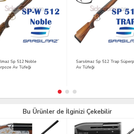
ılmaz Sp 512 Trap Süperpoze
Sarsılmaz Sp 512 Trap Asans
üfeği
Dipçik Süperpoze Av Tüfeği
Bu Ürünler de İlginizi Çekebilir