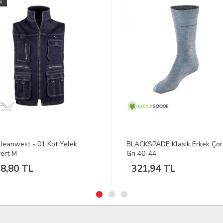
KSPADE Klasik Erkek Çorap
DEERHUNTER Thunder Yeşil
40-44
Yağmur Montu XL
1,94 TL
9.351,50 TL