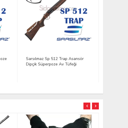
ör
Sarsılmaz Sp 512 Double Trap
Sarsılmaz 
Süperpoze Av Tüfeği
Asansör Di
TÜKENDİ