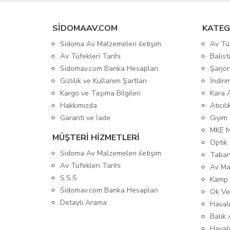
SIDOMAAV.COM
KATEG
Sidoma Av Malzemeleri iletişim
Av Tü
Av Tüfekleri Tarihi
Balis
Sidomav.com Banka Hesapları
Şarjör
Gizlilik ve Kullanım Şartları
İndiri
Kargo ve Taşıma Bilgileri
Kara 
Hakkımızda
Atıcıl
Garanti ve İade
Giyim
MKE 
MÜŞTERİ HİZMETLERİ
Optik 
Sidoma Av Malzemeleri iletişim
Taban
Av Tüfekleri Tarihi
Av Ma
S.S.S.
Kamp 
Sidomav.com Banka Hesapları
Ok Ve
Detaylı Arama
Havalı
Balık 
Haval