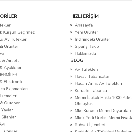
ORİLER
HIZLI ERİŞİM
fekleri
Anasayfa
tik Kurşun Geçirmez
Yeni Ürünler
lü Av Tüfekleri
İndirimdeki Ürünler
mli Ürünler
Sipariş Takip
Avı
Hakkımızda
BLOG
ık & Airsoft
 & Ayakkabı
Av Tüfekleri
MERMİLER
Havalı Tabancalar
& Elektronik
Husan Arms Av Tüfekleri
ca Ekipmanları
Kurusıkı Tabanca
lzemeleri
Mermi İstikak Hakkı 1000 Adet
& Outdoor
Olmuştur.
 Yaylar
Mke Kurumu Mermi Duyuruları
 Silahlar
Mkek Yerli Üretim Mermi Fiyatl
Avı
Ruhsat İşlemleri
ı Tüfekler
Şarjörlü Av Tüfekleri Markalar