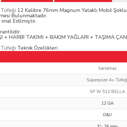
 Tüfeği
12 Kalibre 76mm Magnum Yataklı Mobil Şoklu 
emesi Bulunmaktadır.
imal Edilmiştir.
antilidir.
KAYIŞI + HARBİ TAKIMI + BAKIM YAĞLARI + TAŞIMA 
 Tüfeği
Teknik Özellikleri
Sarsılmaz
Süperpoze Av Tüfeğ
SP W 512 BELLA
12 GA
O&U
3"- 76 mm