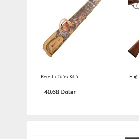
Huğlu 200 AC Çifte Av Tüfeği
Kral
Tüfe