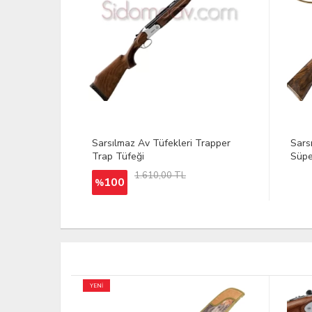
Trapper
Sarsılmaz Sp 512 Noble
Sars
Süperpoze Av Tüfeği
Av T