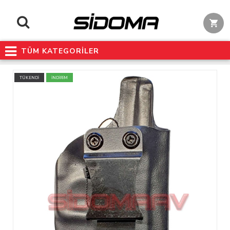
TÜM KATEGORİLER
TÜKENDİ
İNDİRİM