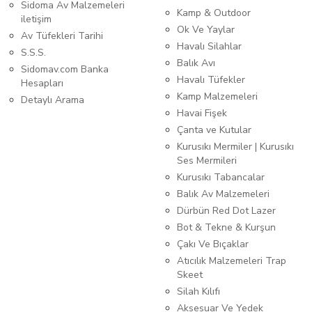
Sidoma Av Malzemeleri
Kamp & Outdoor
iletişim
Ok Ve Yaylar
Av Tüfekleri Tarihi
Havalı Silahlar
S.S.S.
Balık Avı
Sidomav.com Banka
Havalı Tüfekler
Hesapları
Kamp Malzemeleri
Detaylı Arama
Havai Fişek
Çanta ve Kutular
Kurusıkı Mermiler | Kurusıkı
Ses Mermileri
Kurusıkı Tabancalar
Balık Av Malzemeleri
Dürbün Red Dot Lazer
Bot & Tekne & Kurşun
Çakı Ve Bıçaklar
Atıcılık Malzemeleri Trap
Skeet
Silah Kılıfı
Aksesuar Ve Yedek