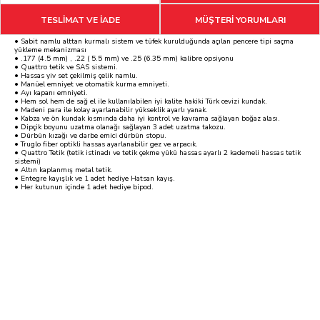
TESLİMAT VE İADE
MÜŞTERİ YORUMLARI
• Sabit namlu alttan kurmalı sistem ve tüfek kurulduğunda açılan pencere tipi saçma
yükleme mekanizması
• .177 (4.5 mm) , .22 ( 5.5 mm) ve .25 (6.35 mm) kalibre opsiyonu
• Quattro tetik ve SAS sistemi.
• Hassas yiv set çekilmiş çelik namlu.
• Manüel emniyet ve otomatik kurma emniyeti.
• Ayı kapanı emniyeti.
• Hem sol hem de sağ el ile kullanılabilen iyi kalite hakiki Türk cevizi kundak.
• Madeni para ile kolay ayarlanabilir yükseklik ayarlı yanak.
• Kabza ve ön kundak kısmında daha iyi kontrol ve kavrama sağlayan boğaz alası.
• Dipçik boyunu uzatma olanağı sağlayan 3 adet uzatma takozu.
• Dürbün kızağı ve darbe emici dürbün stopu.
• Truglo fiber optikli hassas ayarlanabilir gez ve arpacık.
• Quattro Tetik (tetik istinadı ve tetik çekme yükü hassas ayarlı 2 kademeli hassas tetik
sistemi)
• Altın kaplanmış metal tetik.
• Entegre kayışlık ve 1 adet hediye Hatsan kayış.
• Her kutunun içinde 1 adet hediye bipod.