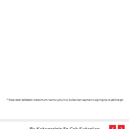
* Yukarıdaki tablodaki maksimum namlu çıkış hızı kullanılan saçmanın ağırlığına ve şekline göre farklı