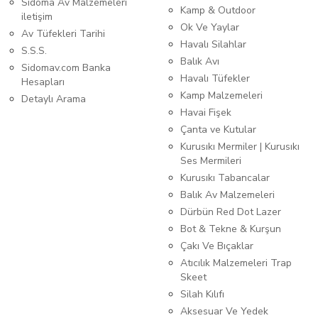
Sidoma Av Malzemeleri
Kamp & Outdoor
iletişim
Ok Ve Yaylar
Av Tüfekleri Tarihi
Havalı Silahlar
S.S.S.
Balık Avı
Sidomav.com Banka
Havalı Tüfekler
Hesapları
Kamp Malzemeleri
Detaylı Arama
Havai Fişek
Çanta ve Kutular
Kurusıkı Mermiler | Kurusıkı
Ses Mermileri
Kurusıkı Tabancalar
Balık Av Malzemeleri
Dürbün Red Dot Lazer
Bot & Tekne & Kurşun
Çakı Ve Bıçaklar
Atıcılık Malzemeleri Trap
Skeet
Silah Kılıfı
Aksesuar Ve Yedek