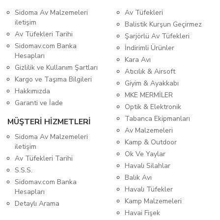
Sidoma Av Malzemeleri
Av Tüfekleri
iletişim
Balistik Kurşun Geçirmez
Av Tüfekleri Tarihi
Şarjörlü Av Tüfekleri
Sidomav.com Banka
İndirimli Ürünler
Hesapları
Kara Avı
Gizlilik ve Kullanım Şartları
Atıcılık & Airsoft
Kargo ve Taşıma Bilgileri
Giyim & Ayakkabı
Hakkımızda
MKE MERMİLER
Garanti ve İade
Optik & Elektronik
Tabanca Ekipmanları
MÜŞTERİ HİZMETLERİ
Av Malzemeleri
Sidoma Av Malzemeleri
Kamp & Outdoor
iletişim
Ok Ve Yaylar
Av Tüfekleri Tarihi
Havalı Silahlar
S.S.S.
Balık Avı
Sidomav.com Banka
Havalı Tüfekler
Hesapları
Kamp Malzemeleri
Detaylı Arama
Havai Fişek