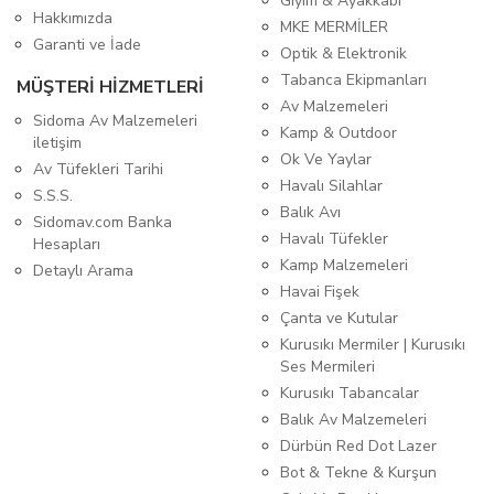
Giyim & Ayakkabı
Hakkımızda
MKE MERMİLER
Garanti ve İade
Optik & Elektronik
Tabanca Ekipmanları
MÜŞTERİ HİZMETLERİ
Av Malzemeleri
Sidoma Av Malzemeleri
Kamp & Outdoor
iletişim
Ok Ve Yaylar
Av Tüfekleri Tarihi
Havalı Silahlar
S.S.S.
Balık Avı
Sidomav.com Banka
Havalı Tüfekler
Hesapları
Kamp Malzemeleri
Detaylı Arama
Havai Fişek
Çanta ve Kutular
Kurusıkı Mermiler | Kurusıkı
Ses Mermileri
Kurusıkı Tabancalar
Balık Av Malzemeleri
Dürbün Red Dot Lazer
Bot & Tekne & Kurşun