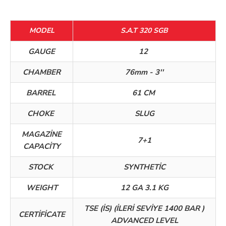
MODEL
S.A.T 320 SGB
GAUGE
12
CHAMBER
76mm - 3''
BARREL
61 CM
CHOKE
SLUG
MAGAZİNE
7+1
CAPACİTY
STOCK
SYNTHETİC
WEIGHT
12 GA 3.1 KG
TSE (İS) (İLERİ SEVİYE 1400 BAR )
CERTİFİCATE
ADVANCED LEVEL