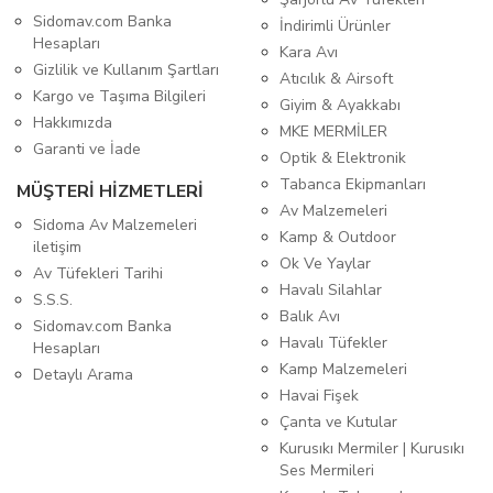
Sidomav.com Banka
İndirimli Ürünler
Hesapları
Kara Avı
Gizlilik ve Kullanım Şartları
Atıcılık & Airsoft
Kargo ve Taşıma Bilgileri
Giyim & Ayakkabı
Hakkımızda
MKE MERMİLER
Garanti ve İade
Optik & Elektronik
Tabanca Ekipmanları
MÜŞTERİ HİZMETLERİ
Av Malzemeleri
Sidoma Av Malzemeleri
Kamp & Outdoor
iletişim
Ok Ve Yaylar
Av Tüfekleri Tarihi
Havalı Silahlar
S.S.S.
Balık Avı
Sidomav.com Banka
Havalı Tüfekler
Hesapları
Kamp Malzemeleri
Detaylı Arama
Havai Fişek
Çanta ve Kutular
Kurusıkı Mermiler | Kurusıkı
Ses Mermileri