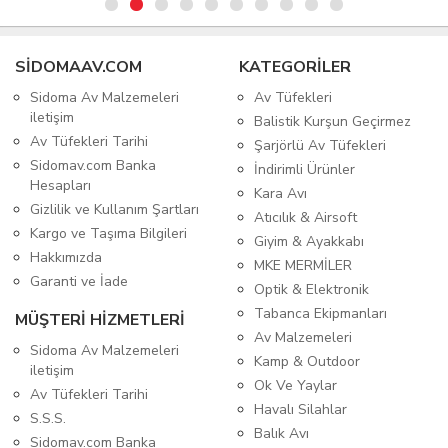
SIDOMAAV.COM
KATEGORİLER
Sidoma Av Malzemeleri
Av Tüfekleri
iletişim
Balistik Kurşun Geçirmez
Av Tüfekleri Tarihi
Şarjörlü Av Tüfekleri
Sidomav.com Banka
İndirimli Ürünler
Hesapları
Kara Avı
Gizlilik ve Kullanım Şartları
Atıcılık & Airsoft
Kargo ve Taşıma Bilgileri
Giyim & Ayakkabı
Hakkımızda
MKE MERMİLER
Garanti ve İade
Optik & Elektronik
Tabanca Ekipmanları
MÜŞTERİ HİZMETLERİ
Av Malzemeleri
Sidoma Av Malzemeleri
Kamp & Outdoor
iletişim
Ok Ve Yaylar
Av Tüfekleri Tarihi
Havalı Silahlar
S.S.S.
Balık Avı
Sidomav.com Banka