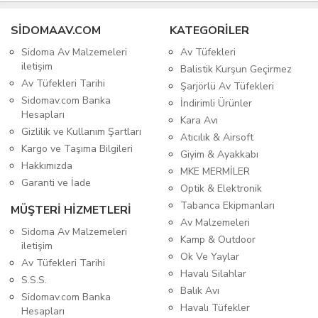
SIDOMAAV.COM
KATEGORİLER
Sidoma Av Malzemeleri
Av Tüfekleri
iletişim
Balistik Kurşun Geçirmez
Av Tüfekleri Tarihi
Şarjörlü Av Tüfekleri
Sidomav.com Banka
İndirimli Ürünler
Hesapları
Kara Avı
Gizlilik ve Kullanım Şartları
Atıcılık & Airsoft
Kargo ve Taşıma Bilgileri
Giyim & Ayakkabı
Hakkımızda
MKE MERMİLER
Garanti ve İade
Optik & Elektronik
Tabanca Ekipmanları
MÜŞTERİ HİZMETLERİ
Av Malzemeleri
Sidoma Av Malzemeleri
Kamp & Outdoor
iletişim
Ok Ve Yaylar
Av Tüfekleri Tarihi
Havalı Silahlar
S.S.S.
Balık Avı
Sidomav.com Banka
Havalı Tüfekler
Hesapları