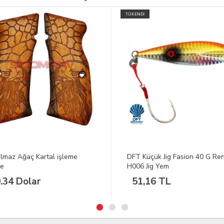
İ
Küçük Jig Fasion 40 G Renk:
25 Atar Havai Fişek Silver Str
 Jig Yem
,16 TL
25.00 Dolar