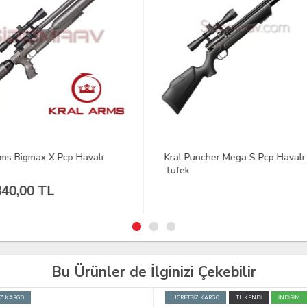
 Puncher Mega S Pcp Havalı
Kral Arms Puncher Maxi W Pc
k
Havalı Tüfek
Bu Ürünler de İlginizi Çekebilir
İZ KARGO
TÜKENDİ
İNDİRİM
YENİ
TÜKENDİ