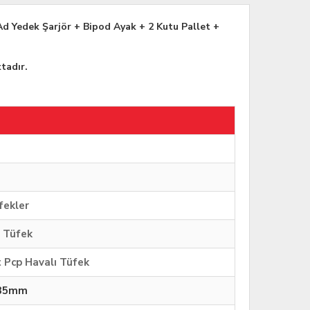
d Yedek Şarjör + Bipod Ayak + 2 Kutu Pallet +
tadır.
fekler
ı Tüfek
 Pcp Havalı Tüfek
.35mm