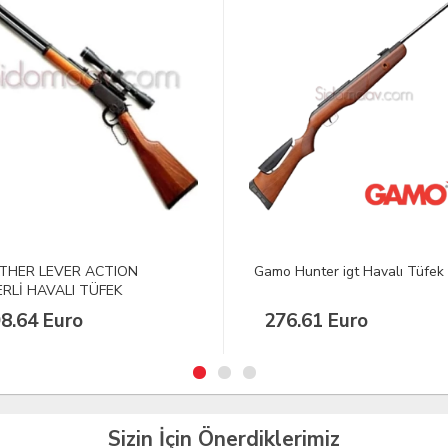
 Hunter igt Havalı Tüfek
Kral Arms Puncher Np 02 Mari
Pcp Havalı Tüfek
6.61 Euro
16.120,00 TL
Sizin İçin Önerdiklerimiz