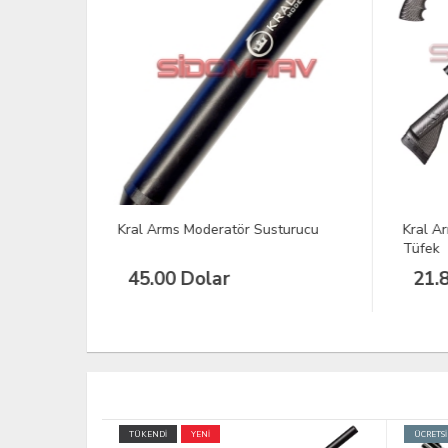
sturucu
Kral Arms Bigmax X Pcp Havalı
Kral
Tüfek
Tüfe
21.840,00 TL
ÜCRETSİZ KARGO
ÜCRETS