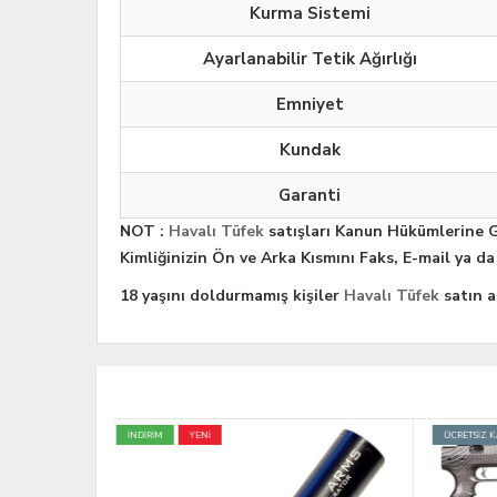
Kurma Sistemi
Ayarlanabilir Tetik Ağırlığı
Emniyet
Kundak
Garanti
NOT :
Havalı Tüfek
satışları Kanun Hükümlerine 
Kimliğinizin Ön ve Arka Kısmını Faks, E-mail ya 
18 yaşını doldurmamış kişiler
Havalı Tüfek
satın a
ÜCRETSİZ KARGO
TÜKENDİ
İNDİRİM
YENİ
TÜKEND