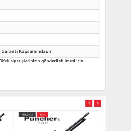
l Garanti Kapsamındadır.
Tüfek
siparişlerinizin gönderilebilmesi için
TÜKENDİ
YENİ
TÜKENDİ
YE