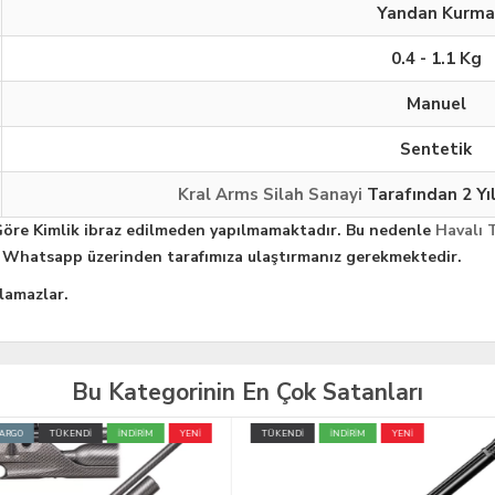
Yandan Kurma
0.4 - 1.1 Kg
Manuel
Sentetik
Kral Arms Silah Sanayi
Tarafından 2 Yı
Göre Kimlik ibraz edilmeden yapılmamaktadır. Bu nedenle
Havalı 
da Whatsapp üzerinden tarafımıza ulaştırmanız gerekmektedir.
lamazlar.
Bu Kategorinin En Çok Satanları
İ
İNDİRİM
YENİ
TÜKENDİ
YENİ