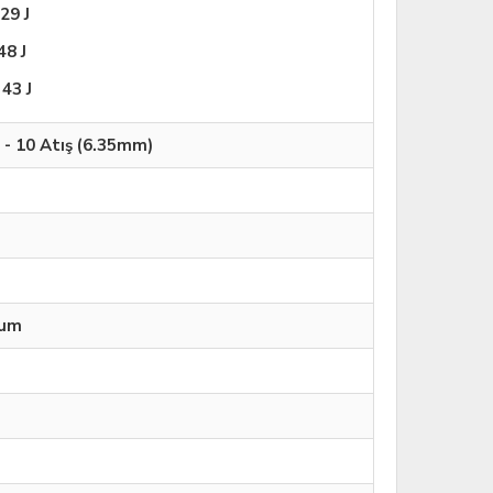
29 J
48 J
43 J
 - 10 Atış (6.35mm)
yum