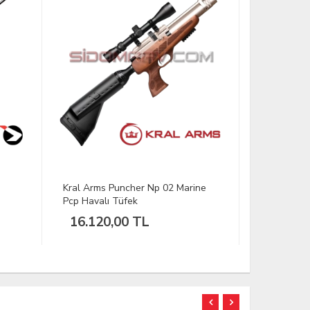
ne
HATSAN MOD 70 CAM Havalı
Kral Arms 
Tüfek
Pcp Havalı
24.500