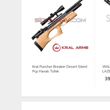
sert Silent
WALTHER LEVER ACTION
Gamo
LAZERLİ HAVALI TÜFEK
398.64 Euro
27