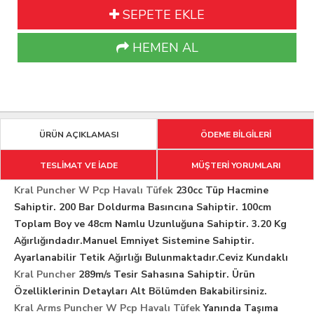
SEPETE EKLE
HEMEN AL
ÜRÜN AÇIKLAMASI
ÖDEME BİLGİLERİ
TESLİMAT VE İADE
MÜŞTERİ YORUMLARI
Kral Puncher W Pcp Havalı Tüfek
230cc Tüp Hacmine
Sahiptir. 200 Bar Doldurma Basıncına Sahiptir. 100cm
Toplam Boy ve 48cm Namlu Uzunluğuna Sahiptir. 3.20 Kg
Ağırlığındadır.Manuel Emniyet Sistemine Sahiptir.
Ayarlanabilir Tetik Ağırlığı Bulunmaktadır.Ceviz Kundaklı
Kral Puncher
289m/s Tesir Sahasına Sahiptir. Ürün
Özelliklerinin Detayları Alt Bölümden Bakabilirsiniz.
Kral Arms Puncher W Pcp Havalı Tüfek
Yanında Taşıma