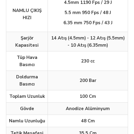
4.5mm 1190 Fps / 29 J
NAMLU ÇIKIŞ
5.5 mm 950 Fps / 48 J
HIZI
6.35 mm 750 Fps / 43 J
Şarjör
14 Atış (4.5mm) - 12 Atış (5.5mm)
Kapasitesi
- 10 Atış (6.35mm)
Tüp Hava
230 cc
Basıncı
Doldurma
200 Bar
Basıncı
Toplam Uzunluk
100 Cm
Gövde
Anodize Alüminyum
Namlu Uzunluğu
48 Cm
Tetik Mesafesi
35.5 Cm