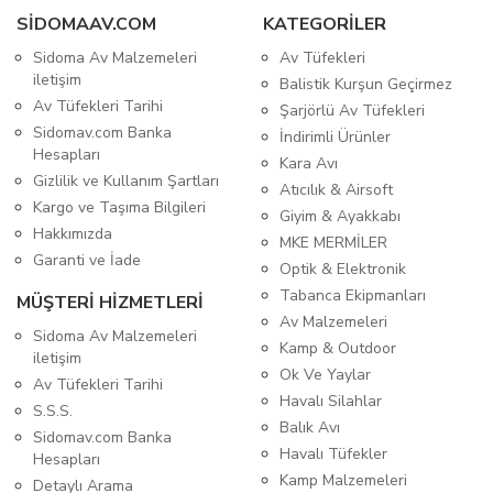
SIDOMAAV.COM
KATEGORİLER
Sidoma Av Malzemeleri
Av Tüfekleri
iletişim
Balistik Kurşun Geçirmez
Av Tüfekleri Tarihi
Şarjörlü Av Tüfekleri
Sidomav.com Banka
İndirimli Ürünler
Hesapları
Kara Avı
Gizlilik ve Kullanım Şartları
Atıcılık & Airsoft
Kargo ve Taşıma Bilgileri
Giyim & Ayakkabı
Hakkımızda
MKE MERMİLER
Garanti ve İade
Optik & Elektronik
Tabanca Ekipmanları
MÜŞTERİ HİZMETLERİ
Av Malzemeleri
Sidoma Av Malzemeleri
Kamp & Outdoor
iletişim
Ok Ve Yaylar
Av Tüfekleri Tarihi
Havalı Silahlar
S.S.S.
Balık Avı
Sidomav.com Banka
Havalı Tüfekler
Hesapları
Kamp Malzemeleri
Detaylı Arama