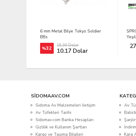
 Soldier
SPRO POLEPOSITION Sivri Uçlu
Arms
Yeşil İğne Aparatı
Tüfe
273,97 TL
r
SIDOMAAV.COM
KATEG
Sidoma Av Malzemeleri iletişim
Av Tü
Av Tüfekleri Tarihi
Balis
Sidomav.com Banka Hesapları
Şarjör
Gizlilik ve Kullanım Şartları
İndiri
Kargo ve Taşıma Bilgileri
Kara 