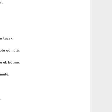
r.
m tuzak.
kolu gömülü.
lu ek bölme.
ömülü.
.