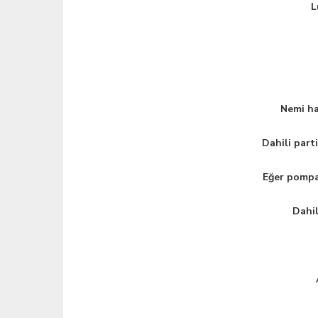
L
Nemi ha
Dahili part
Eğer pompa 
Dahil