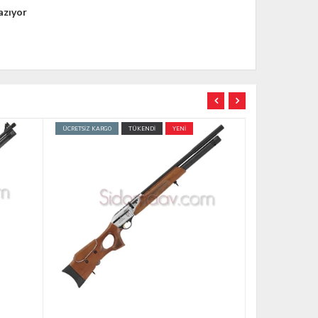
azıyor
ÜCRETSİZ KARGO
TÜKENDİ
ÜCRETSİZ KARGO