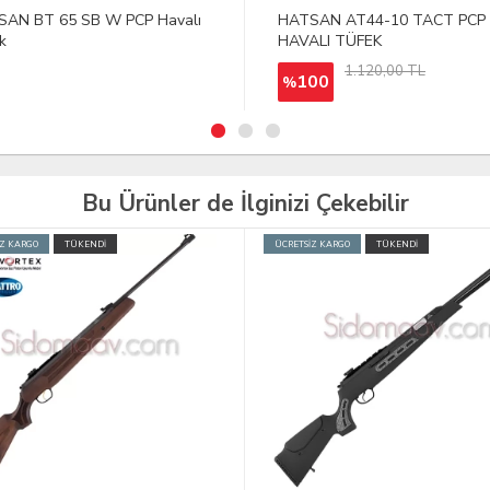
SAN AT44-10 TACT PCP
HATSAN GALATIAN Carbine
ALI TÜFEK
Havalı Tüfek
1.120,00 TL
00
Bu Ürünler de İlginizi Çekebilir
İZ KARGO
TÜKENDİ
ÜCRETSİZ KARGO
TÜKENDİ