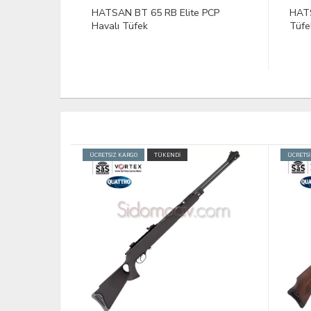
e PCP
HATSAN BT 65 SB W PCP Havalı
HAT
Tüfek
HAV
1
%
ÜCRETSİZ KARGO
TÜKENDİ
ÜCRETS