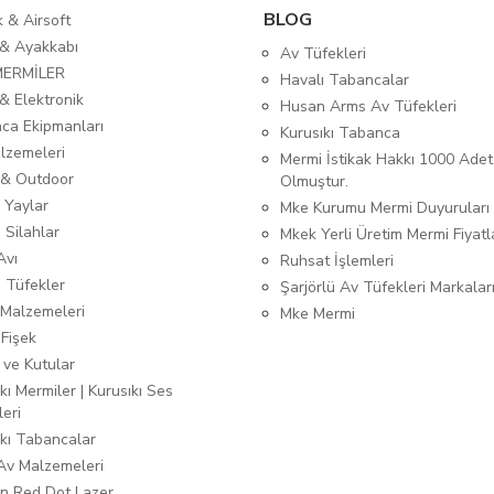
BLOG
ık & Airsoft
 & Ayakkabı
Av Tüfekleri
MERMİLER
Havalı Tabancalar
& Elektronik
Husan Arms Av Tüfekleri
ca Ekipmanları
Kurusıkı Tabanca
lzemeleri
Mermi İstikak Hakkı 1000 Adet
& Outdoor
Olmuştur.
 Yaylar
Mke Kurumu Mermi Duyuruları
 Silahlar
Mkek Yerli Üretim Mermi Fiyatl
Avı
Ruhsat İşlemleri
ı Tüfekler
Şarjörlü Av Tüfekleri Markalar
Malzemeleri
Mke Mermi
 Fişek
 ve Kutular
kı Mermiler | Kurusıkı Ses
leri
ıkı Tabancalar
 Av Malzemeleri
n Red Dot Lazer