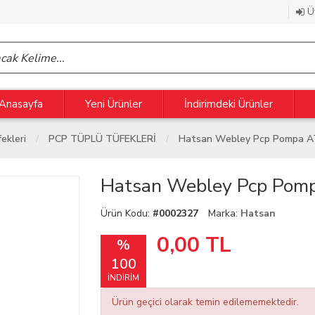
Üy
Anasayfa
Yeni Ürünler
İndirimdeki Ürünler
ekleri
PCP TÜPLÜ TÜFEKLERİ
Hatsan Webley Pcp Pompa A
Hatsan Webley Pcp Pom
Ürün Kodu:
#0002327
Marka:
Hatsan
0,00
TL
%
100
İNDİRİM
Ürün geçici olarak temin edilememektedir.