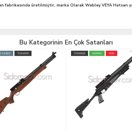
n fabrikasında üretilmiştir, marka Olarak Webley VEYA Hatsan y
Bu Kategorinin En Çok Satanları
İ
İNDİRİM
YENİ
ÜCRETSİZ KARGO
TÜKENDİ
YENİ