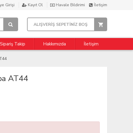
e Girişi
Kayıt Ol
Havale Bildirimi
İletişim
ALIŞVERİŞ SEPETİNİZ BOŞ
Sipariş Takip
Hakkımızda
İletişim
T44
pa AT44