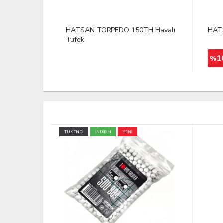
TH Havalı
HATSAN MOD 135 Havalı Tüfek
HAT
CARB
165,00 TL
100
%
TÜKEND