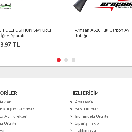
an A620 Full Carbon Av
SPRO Necton LCS 550 Alü. Ol
ği
Makinesi
1.753,63 TL
ORİLER
HIZLI ERİŞİM
fekleri
Anasayfa
tik Kurşun Geçirmez
Yeni Ürünler
lü Av Tüfekleri
İndirimdeki Ürünler
mli Ürünler
Sipariş Takip
Avı
Hakkımızda