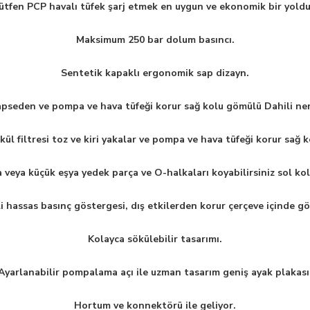
ütfen PCP havalı tüfek şarj etmek en uygun ve ekonomik bir yoldu
Maksimum 250 bar dolum basıncı.
Sentetik kapaklı ergonomik sap dizayn.
pseden ve pompa ve hava tüfeği korur sağ kolu gömülü Dahili ne
ikül filtresi toz ve kiri yakalar ve pompa ve hava tüfeği korur sağ 
veya küçük eşya yedek parça ve O-halkaları koyabilirsiniz sol ko
i hassas basınç göstergesi, dış etkilerden korur çerçeve içinde g
Kolayca sökülebilir tasarımı.
Ayarlanabilir pompalama açı ile uzman tasarım geniş ayak plakası
Hortum ve konnektörü ile geliyor.