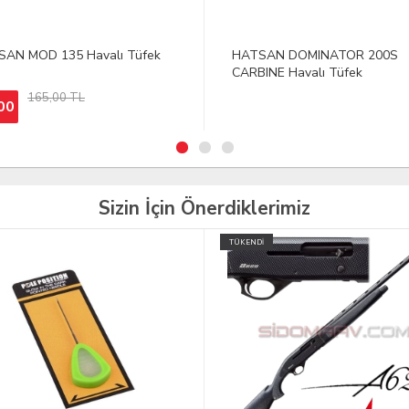
SAN DOMINATOR 200S
HATSAN TORPEDO 105X CA
INE Havalı Tüfek
Havalı Tüfek
Sizin İçin Önerdiklerimiz
İ
TÜKENDİ