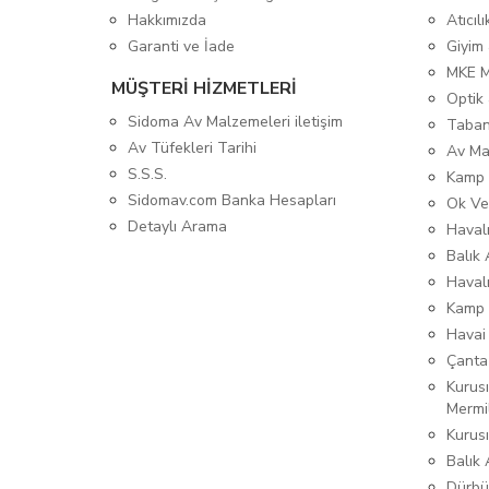
Hakkımızda
Atıcıl
Garanti ve İade
Giyim
MKE 
MÜŞTERİ HİZMETLERİ
Optik 
Sidoma Av Malzemeleri iletişim
Taban
Av Tüfekleri Tarihi
Av Ma
S.S.S.
Kamp 
Sidomav.com Banka Hesapları
Ok Ve
Detaylı Arama
Havalı
Balık 
Haval
Kamp 
Havai
Çanta
Kurusı
Mermi
Kurus
Balık
Dürbü