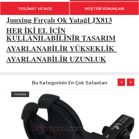
TESLİMAT VE İADE
MÜŞTERİ YORUMLARI
Junxing Fırçalı Ok YatağI JX813
HER İKİ EL İÇİN
KULLANILABİLİNİR TASARIM
AYARLANABİLİR YÜKSEKLİK
AYARLANABİLİR UZUNLUK
Bu Kategorinin En Çok Satanları
TÜKENDİ