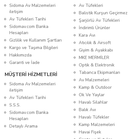
Sidoma Av Malzemeleri
Av Tüfekleri
iletişim
Balistik Kurşun Geçirmez
Av Tüfekleri Tarihi
Şarjörlü Av Tüfekleri
Sidomav.com Banka
İndirimli Ürünler
Hesapları
Kara Avı
Gizlilik ve Kullanım Şartları
Atıcılık & Airsoft
Kargo ve Taşıma Bilgileri
Giyim & Ayakkabı
Hakkımızda
MKE MERMİLER
Garanti ve İade
Optik & Elektronik
Tabanca Ekipmanları
MÜŞTERİ HİZMETLERİ
Av Malzemeleri
Sidoma Av Malzemeleri
Kamp & Outdoor
iletişim
Ok Ve Yaylar
Av Tüfekleri Tarihi
Havalı Silahlar
S.S.S.
Balık Avı
Sidomav.com Banka
Havalı Tüfekler
Hesapları
Kamp Malzemeleri
Detaylı Arama
Havai Fişek