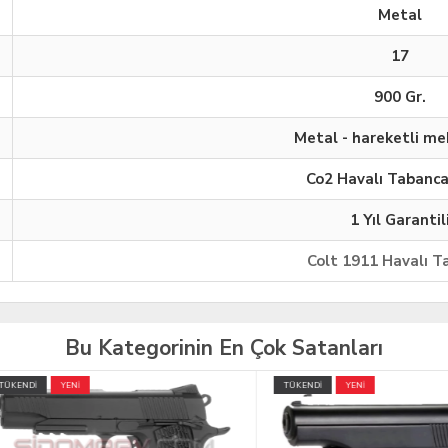
Metal
17
900 Gr.
Metal - hareketli m
Co2 Havalı Tabanca
1 Yıl Garantil
Colt 1911 Havalı T
Bu Kategorinin En Çok Satanları
İ
YENİ
TÜKENDİ
YENİ