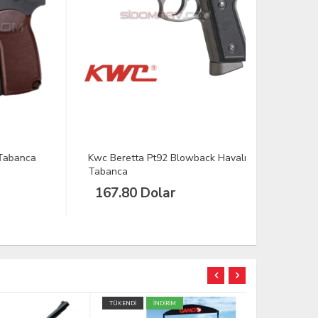
nca
Kwc Beretta Pt92 Blowback Havalı
Kwc Smith 
Tabanca
Havalı Tab
167.80 Dolar
167.80
TÜKENDİ
İNDİRİM
TÜKENDİ
YE