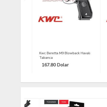
anca
Kwc Beretta M9 Blowback Havalı
Kwc 
Tabanca
Hava
167.80 Dolar
16
TÜKENDİ
YENİ
TÜKEND