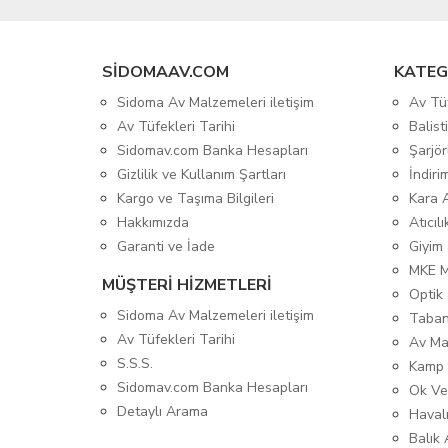
SIDOMAAV.COM
KATEG
Sidoma Av Malzemeleri iletişim
Av Tü
Av Tüfekleri Tarihi
Balis
Sidomav.com Banka Hesapları
Şarjör
Gizlilik ve Kullanım Şartları
İndiri
Kargo ve Taşıma Bilgileri
Kara 
Hakkımızda
Atıcıl
Garanti ve İade
Giyim
MKE 
MÜŞTERİ HİZMETLERİ
Optik 
Sidoma Av Malzemeleri iletişim
Taban
Av Tüfekleri Tarihi
Av Ma
S.S.S.
Kamp 
Sidomav.com Banka Hesapları
Ok Ve
Detaylı Arama
Havalı
Balık 