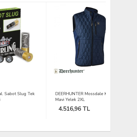
TÜKENDİ
 Tek
DEERHUNTER Mossdale Kapitone
SPRO C-T
Mavi Yelek 2XL
Yeşil Misi
4.516,96 TL
724,60