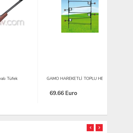
GAMO HAREKETLİ TOPLU HEDEF
Crosman Wi
Tabanca
69.66 Euro
109.83