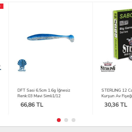
Sasi 6,5cm 1.6g İğnesiz
STERLING 12 Cal. Sabot Slug
:03 Mavi Simli1/12
Kurşun Av Fişeği
,86 TL
30,36 TL