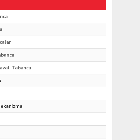
anca
a
calar
abanca
avalı Tabanca
k
Mekanizma