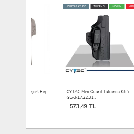
ÜCRETSİZ KARGO
TÜKENDİ
İNDİRİM
YENİ
Tişört Bej
CYTAC Mini Guard Tabanca Kılıfı -
DFT 
Glock17,22,31...
Renk
573,49 TL
66