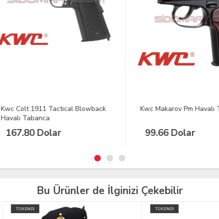
Colt 1911 Tactical Blowback
Kwc Makarov Pm Havalı Taba
lı Tabanca
7.80 Dolar
99.66 Dolar
Bu Ürünler de İlginizi Çekebilir
İ
TÜKENDİ