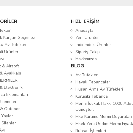
ORİLER
HIZLI ERİŞİM
fekleri
Anasayfa
tik Kurşun Geçirmez
Yeni Ürünler
lü Av Tüfekleri
İndirimdeki Ürünler
mli Ürünler
Sipariş Takip
Avı
Hakkımızda
BLOG
ık & Airsoft
 & Ayakkabı
Av Tüfekleri
MERMİLER
Havalı Tabancalar
& Elektronik
Husan Arms Av Tüfekleri
ca Ekipmanları
Kurusıkı Tabanca
lzemeleri
Mermi İstikak Hakkı 1000 Adet
& Outdoor
Olmuştur.
 Yaylar
Mke Kurumu Mermi Duyuruları
 Silahlar
Mkek Yerli Üretim Mermi Fiyatl
Avı
Ruhsat İşlemleri