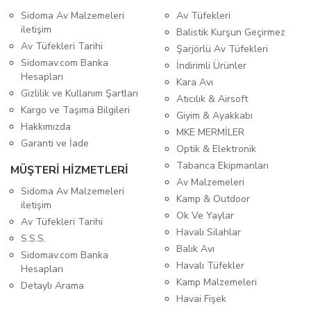
Sidoma Av Malzemeleri
Av Tüfekleri
iletişim
Balistik Kurşun Geçirmez
Av Tüfekleri Tarihi
Şarjörlü Av Tüfekleri
Sidomav.com Banka
İndirimli Ürünler
Hesapları
Kara Avı
Gizlilik ve Kullanım Şartları
Atıcılık & Airsoft
Kargo ve Taşıma Bilgileri
Giyim & Ayakkabı
Hakkımızda
MKE MERMİLER
Garanti ve İade
Optik & Elektronik
Tabanca Ekipmanları
MÜŞTERİ HİZMETLERİ
Av Malzemeleri
Sidoma Av Malzemeleri
Kamp & Outdoor
iletişim
Ok Ve Yaylar
Av Tüfekleri Tarihi
Havalı Silahlar
S.S.S.
Balık Avı
Sidomav.com Banka
Havalı Tüfekler
Hesapları
Kamp Malzemeleri
Detaylı Arama
Havai Fişek