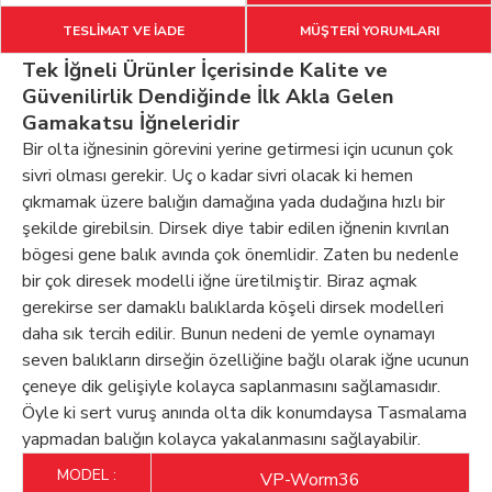
TESLİMAT VE İADE
MÜŞTERİ YORUMLARI
Tek İğneli Ürünler İçerisinde Kalite ve
Güvenilirlik Dendiğinde İlk Akla Gelen
Gamakatsu İğneleridir
Bir olta iğnesinin görevini yerine getirmesi için ucunun çok
sivri olması gerekir. Uç o kadar sivri olacak ki hemen
çıkmamak üzere balığın damağına yada dudağına hızlı bir
şekilde girebilsin. Dirsek diye tabir edilen iğnenin kıvrılan
bögesi gene balık avında çok önemlidir. Zaten bu nedenle
bir çok diresek modelli iğne üretilmiştir. Biraz açmak
gerekirse ser damaklı balıklarda köşeli dirsek modelleri
daha sık tercih edilir. Bunun nedeni de yemle oynamayı
seven balıkların dirseğin özelliğine bağlı olarak iğne ucunun
çeneye dik gelişiyle kolayca saplanmasını sağlamasıdır.
Öyle ki sert vuruş anında olta dik konumdaysa Tasmalama
yapmadan balığın kolayca yakalanmasını sağlayabilir.
MODEL :
VP-Worm36