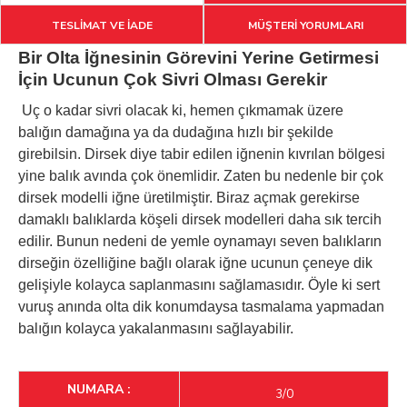
TESLİMAT VE İADE
MÜŞTERİ YORUMLARI
Bir Olta İğnesinin Görevini Yerine Getirmesi
İçin Ucunun Çok Sivri Olması Gerekir
Uç o kadar sivri olacak ki, hemen çıkmamak üzere
balığın damağına ya da dudağına hızlı bir şekilde
girebilsin. Dirsek diye tabir edilen iğnenin kıvrılan bölgesi
yine balık avında çok önemlidir. Zaten bu nedenle bir çok
dirsek modelli iğne üretilmiştir. Biraz açmak gerekirse
damaklı balıklarda köşeli dirsek modelleri daha sık tercih
edilir. Bunun nedeni de yemle oynamayı seven balıkların
dirseğin özelliğine bağlı olarak iğne ucunun çeneye dik
gelişiyle kolayca saplanmasını sağlamasıdır. Öyle ki sert
vuruş anında olta dik konumdaysa tasmalama yapmadan
balığın kolayca yakalanmasını sağlayabilir.
NUMARA :
3/0