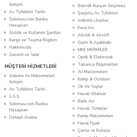
iletişim
Balistik Kurşun Geçirmez
Av Tüfekleri Tarihi
Şarjörlü Av Tüfekleri
Sidomav.com Banka
İndirimli Ürünler
Hesapları
Kara Avı
Gizlilik ve Kullanım Şartları
Atıcılık & Airsoft
Kargo ve Taşıma Bilgileri
Giyim & Ayakkabı
Hakkımızda
MKE MERMİLER
Garanti ve İade
Optik & Elektronik
Tabanca Ekipmanları
MÜŞTERİ HİZMETLERİ
Av Malzemeleri
Sidoma Av Malzemeleri
Kamp & Outdoor
iletişim
Ok Ve Yaylar
Av Tüfekleri Tarihi
Havalı Silahlar
S.S.S.
Balık Avı
Sidomav.com Banka
Havalı Tüfekler
Hesapları
Kamp Malzemeleri
Detaylı Arama
Havai Fişek
Çanta ve Kutular