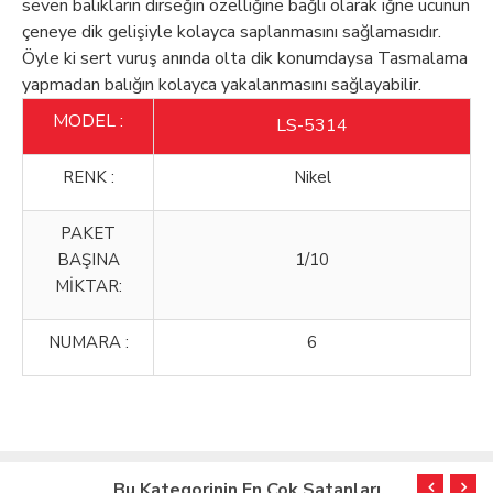
seven balıkların dirseğin özelliğine bağlı olarak iğne ucunun
çeneye dik gelişiyle kolayca saplanmasını sağlamasıdır.
Öyle ki sert vuruş anında olta dik konumdaysa Tasmalama
yapmadan balığın kolayca yakalanmasını sağlayabilir.
MODEL :
LS-5314
RENK :
Nikel
PAKET
BAŞINA
1/10
MİKTAR:
NUMARA :
6
Bu Kategorinin En Çok Satanları