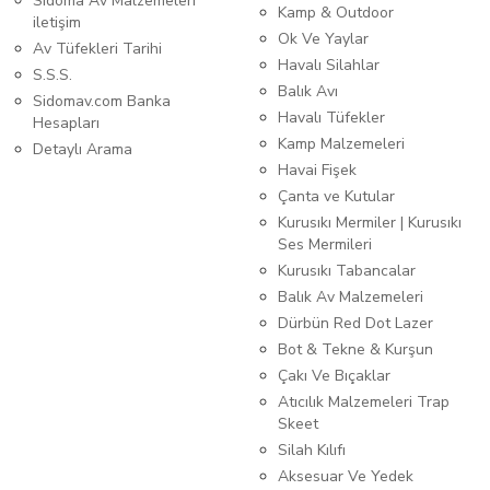
Sidoma Av Malzemeleri
Kamp & Outdoor
iletişim
Ok Ve Yaylar
Av Tüfekleri Tarihi
Havalı Silahlar
S.S.S.
Balık Avı
Sidomav.com Banka
Havalı Tüfekler
Hesapları
Kamp Malzemeleri
Detaylı Arama
Havai Fişek
Çanta ve Kutular
Kurusıkı Mermiler | Kurusıkı
Ses Mermileri
Kurusıkı Tabancalar
Balık Av Malzemeleri
Dürbün Red Dot Lazer
Bot & Tekne & Kurşun
Çakı Ve Bıçaklar
Atıcılık Malzemeleri Trap
Skeet
Silah Kılıfı
Aksesuar Ve Yedek