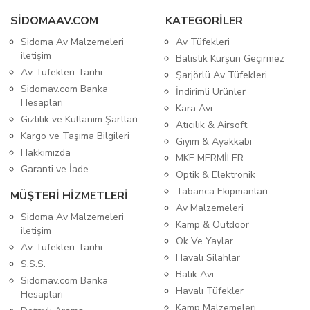
SIDOMAAV.COM
KATEGORİLER
Sidoma Av Malzemeleri
Av Tüfekleri
iletişim
Balistik Kurşun Geçirmez
Av Tüfekleri Tarihi
Şarjörlü Av Tüfekleri
Sidomav.com Banka
İndirimli Ürünler
Hesapları
Kara Avı
Gizlilik ve Kullanım Şartları
Atıcılık & Airsoft
Kargo ve Taşıma Bilgileri
Giyim & Ayakkabı
Hakkımızda
MKE MERMİLER
Garanti ve İade
Optik & Elektronik
Tabanca Ekipmanları
MÜŞTERİ HİZMETLERİ
Av Malzemeleri
Sidoma Av Malzemeleri
Kamp & Outdoor
iletişim
Ok Ve Yaylar
Av Tüfekleri Tarihi
Havalı Silahlar
S.S.S.
Balık Avı
Sidomav.com Banka
Havalı Tüfekler
Hesapları
Kamp Malzemeleri