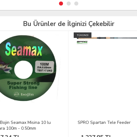
Bu Ürünler de İlginizi Çekebilir
İ
TÜKENDİ
 Spartan Tele Feeder
DFT Nikel Fırdöndü No:11 1/1