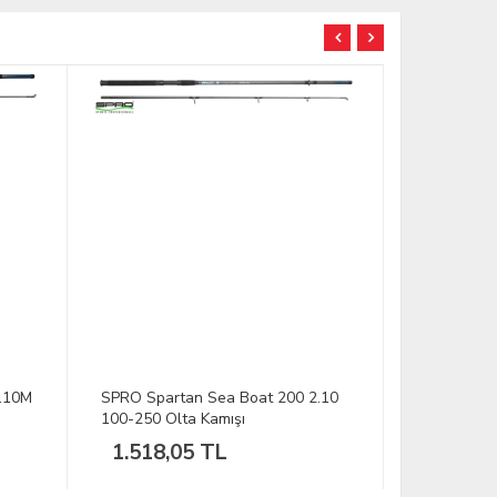
TÜKENDİ
TÜKENDİ
.10
SPRO Spartan Boat Jig&Pilk 1.80M
DFT Lincol
Olta Kamışı
1.549,49 TL
535,70