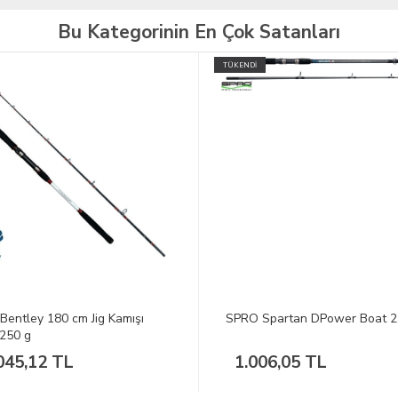
Bu Kategorinin En Çok Satanları
İ
 Spartan DPower Boat 2.10M
SPRO Spartan Sea Boat 200 2
100-250 Olta Kamışı
006,05 TL
1.518,05 TL