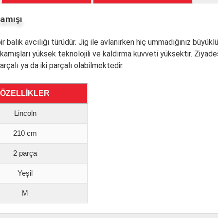
Kamışı
 balık avcılığı türüdür. Jig ile avlanırken hiç ummadığınız büyüklük
g kamışları yüksek teknolojili ve kaldırma kuvveti yüksektir. Ziyade
arçalı ya da iki parçalı olabilmektedir.
ÖZELLİKLER
Lincoln
210 cm
2 parça
Yeşil
M