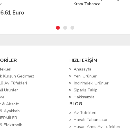
 Tabanca
Parça Kamış
3.880,48 TL
ORİLER
HIZLI ERİŞİM
fekleri
Anasayfa
tik Kurşun Geçirmez
Yeni Ürünler
lü Av Tüfekleri
İndirimdeki Ürünler
mli Ürünler
Sipariş Takip
Avı
Hakkımızda
BLOG
ık & Airsoft
 & Ayakkabı
Av Tüfekleri
MERMİLER
Havalı Tabancalar
& Elektronik
Husan Arms Av Tüfekleri