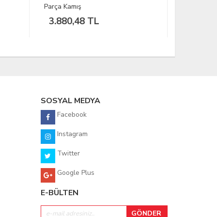
Siyah L
40.68 Dolar
1.198,
SOSYAL MEDYA
Facebook
Instagram
Twitter
Google Plus
E-BÜLTEN