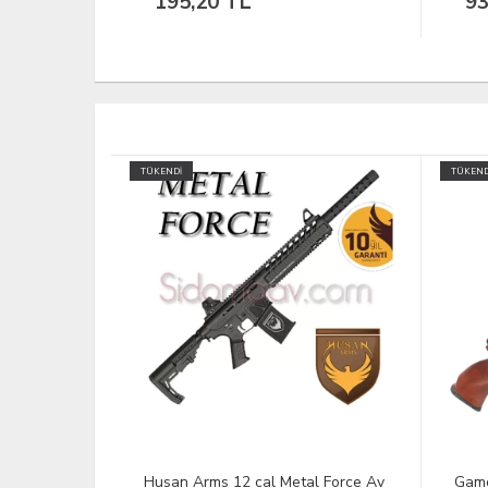
937,34 TL
1.
TÜKENDİ
TÜKEND
l Force Av
Gamo Hunter 1250 4.5mm Havalı
Sars