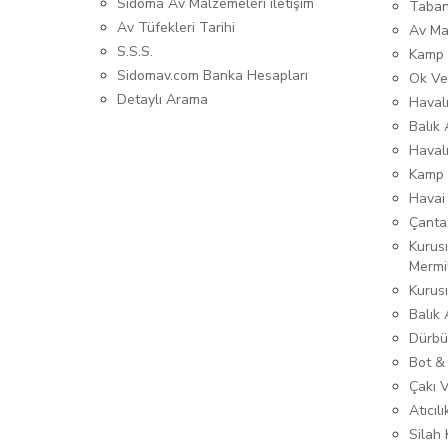
Sidoma Av Malzemeleri iletişim
Taban
Av Tüfekleri Tarihi
Av Ma
S.S.S.
Kamp 
Sidomav.com Banka Hesapları
Ok Ve
Detaylı Arama
Havalı
Balık 
Haval
Kamp 
Havai
Çanta
Kurusı
Mermi
Kurus
Balık
Dürbü
Bot &
Çakı 
Atıcıl
Silah K