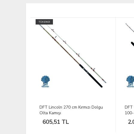
TÜKEND
ızı Dolgu
DFT Bentley 180 cm Jig Kamışı
SPRO
100-250 g
2.045,12 TL
1.