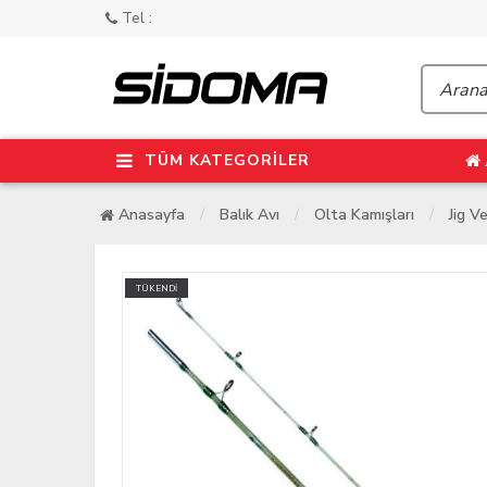
Tel :
TÜM KATEGORİLER
Anasayfa
Balık Avı
Olta Kamışları
Jig V
TÜKENDİ