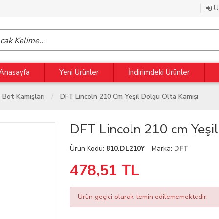
Üy
Anasayfa
Yeni Ürünler
İndirimdeki Ürünler
e Bot Kamışları
DFT Lincoln 210 Cm Yeşil Dolgu Olta Kamışı
DFT Lincoln 210 cm Yeşil
Ürün Kodu:
810.DL210Y
Marka:
DFT
478,51
TL
Ürün geçici olarak temin edilememektedir.