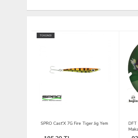
TÜKEND
er Jig Yem
DFT Bojin Seamax Misina 10 lu
SPRO
Makara 100m - 0.50mm