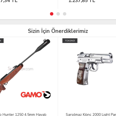
237,85 TL
212,38 TL
Sizin İçin Önerdiklerimiz
İ
ılmaz Kılınç 2000 Light Parlak
SPRO C-TEC CARP 3.60M 5 L