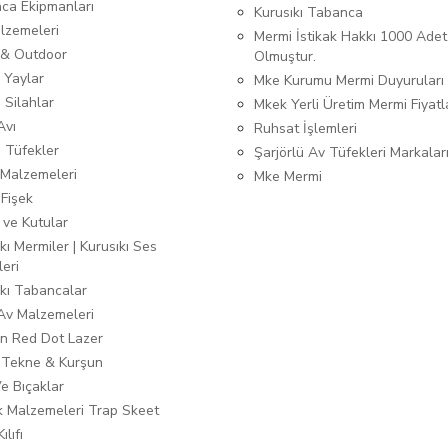
ca Ekipmanları
Kurusıkı Tabanca
lzemeleri
Mermi İstikak Hakkı 1000 Adet
& Outdoor
Olmuştur.
 Yaylar
Mke Kurumu Mermi Duyuruları
 Silahlar
Mkek Yerli Üretim Mermi Fiyatl
Avı
Ruhsat İşlemleri
ı Tüfekler
Şarjörlü Av Tüfekleri Markalar
Malzemeleri
Mke Mermi
 Fişek
 ve Kutular
kı Mermiler | Kurusıkı Ses
leri
ıkı Tabancalar
 Av Malzemeleri
n Red Dot Lazer
 Tekne & Kurşun
Ve Bıçaklar
ık Malzemeleri Trap Skeet
ılıfı