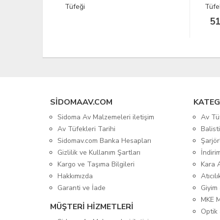
Tüfek
Krom
516.61 Euro
SIDOMAAV.COM
KATEG
Sidoma Av Malzemeleri iletişim
Av Tü
Av Tüfekleri Tarihi
Balis
Sidomav.com Banka Hesapları
Şarjör
Gizlilik ve Kullanım Şartları
İndiri
Kargo ve Taşıma Bilgileri
Kara 
Hakkımızda
Atıcıl
Garanti ve İade
Giyim
MKE 
MÜŞTERİ HİZMETLERİ
Optik 