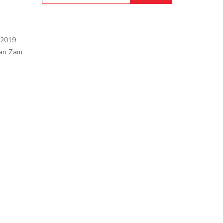
 2019
arı Zam
ı