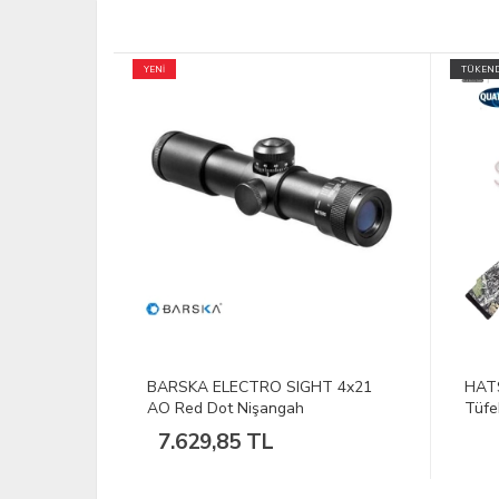
TÜKENDİ
TÜKEND
HT 4x21
HATSAN MOD 70 CAM Havalı
Atef
Tüfek
Sand