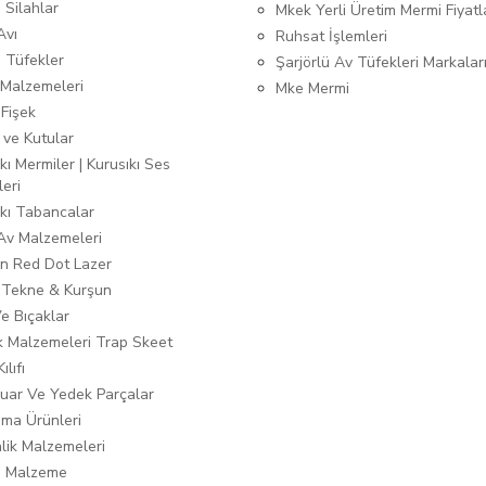
 Silahlar
Mkek Yerli Üretim Mermi Fiyatl
Avı
Ruhsat İşlemleri
ı Tüfekler
Şarjörlü Av Tüfekleri Markalar
Malzemeleri
Mke Mermi
 Fişek
 ve Kutular
kı Mermiler | Kurusıkı Ses
leri
ıkı Tabancalar
 Av Malzemeleri
n Red Dot Lazer
 Tekne & Kurşun
Ve Bıçaklar
ık Malzemeleri Trap Skeet
ılıfı
uar Ve Yedek Parçalar
ma Ürünleri
lik Malzemeleri
i Malzeme