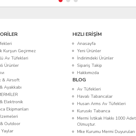
ORİLER
HIZLI ERİŞİM
fekleri
Anasayfa
tik Kurşun Geçirmez
Yeni Ürünler
lü Av Tüfekleri
İndirimdeki Ürünler
mli Ürünler
Sipariş Takip
Avı
Hakkımızda
BLOG
ık & Airsoft
 & Ayakkabı
Av Tüfekleri
MERMİLER
Havalı Tabancalar
& Elektronik
Husan Arms Av Tüfekleri
ca Ekipmanları
Kurusıkı Tabanca
lzemeleri
Mermi İstikak Hakkı 1000 Adet
& Outdoor
Olmuştur.
 Yaylar
Mke Kurumu Mermi Duyuruları