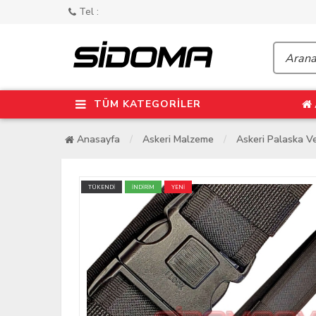
Tel :
TÜM KATEGORİLER
Anasayfa
Askeri Malzeme
Askeri Palaska V
TÜKENDİ
İNDİRİM
YENİ