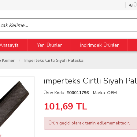
Üy
Anasayfa
Yeni Ürünler
İndirimdeki Ürünler
e Kemer
Imperteks Cırtlı Siyah Palaska
imperteks Cırtlı Siyah Pa
Ürün Kodu:
#00011796
Marka:
OEM
101,69
TL
Ürün geçici olarak temin edilememektedir.