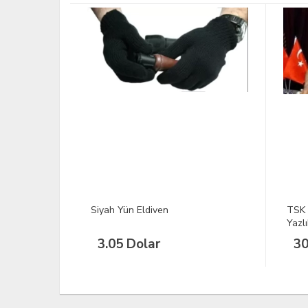
TÜKEND
TSK Yeni Kamuflaj Askeri Gömlek
TSK 
Yazlık
Çöl 
30.51 Dolar
35