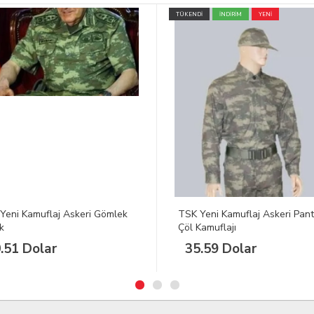
İ
İNDİRİM
YENİ
YENİ
Yeni Kamuflaj Askeri Pantolon
Asker Künyesi | Askeri Künye
Kamuflajı
Yazımı
.59 Dolar
5.08 Dolar