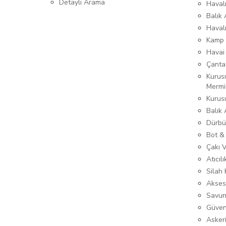
Detaylı Arama
Havalı
Balık 
Haval
Kamp 
Havai
Çanta
Kurusı
Mermi
Kurus
Balık
Dürbü
Bot &
Çakı 
Atıcıl
Silah K
Akses
Savun
Güven
Asker