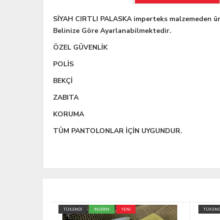
SİYAH CIRTLI PALASKA imperteks malzemeden üretil
Belinize Göre Ayarlanabilmektedir.
ÖZEL GÜVENLİK
POLİS
BEKÇİ
ZABITA
KORUMA
TÜM PANTOLONLAR İÇİN UYGUNDUR.
TÜKENDİ
İNDİRİM
YENİ
TÜKEND