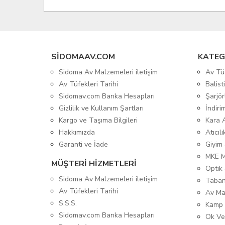
SIDOMAAV.COM
KATEG
Sidoma Av Malzemeleri iletişim
Av Tü
Av Tüfekleri Tarihi
Balis
Sidomav.com Banka Hesapları
Şarjör
Gizlilik ve Kullanım Şartları
İndiri
Kargo ve Taşıma Bilgileri
Kara 
Hakkımızda
Atıcıl
Garanti ve İade
Giyim
MKE 
MÜŞTERİ HİZMETLERİ
Optik 
Sidoma Av Malzemeleri iletişim
Taban
Av Tüfekleri Tarihi
Av Ma
S.S.S.
Kamp 
Sidomav.com Banka Hesapları
Ok Ve