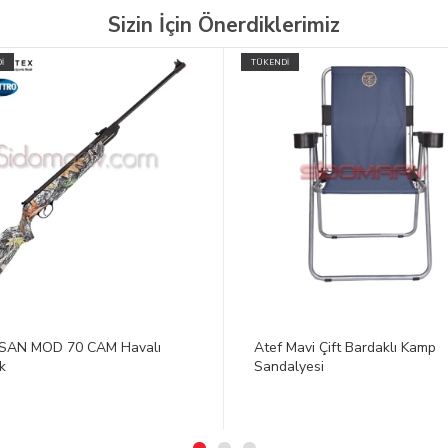
Sizin İçin Önerdiklerimiz
İ
 Mavi Çift Bardaklı Kamp
16 Atar Party Flowers Havai F
alyesi
16.00 Dolar