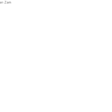
arı Zam
ı