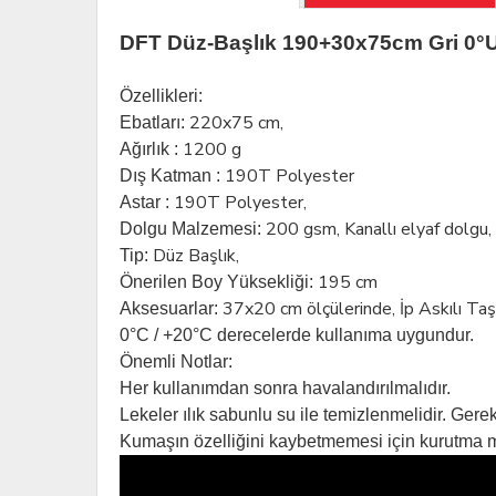
DFT Düz-Başlık 190+30x75cm Gri 0°
Özellikleri:
220x75 cm,
Ebatları:
1200 g
Ağırlık :
190T Polyester
Dış Katman :
190T Polyester,
Astar :
200
gsm, Kanallı elyaf dolgu,
Dolgu Malzemesi:
Düz Başlık,
Tip:
195 cm
Önerilen Boy Yüksekliği:
37x20 cm ölçülerinde, İp Askılı Ta
Aksesuarlar:
0°C / +20°C derecelerde kullanıma uygundur.
Önemli Notlar:
Her kullanımdan sonra havalandırılmalıdır.
Lekeler ılık sabunlu su ile temizlenmelidir. Ger
Kumaşın özelliğini kaybetmemesi için kurutma 