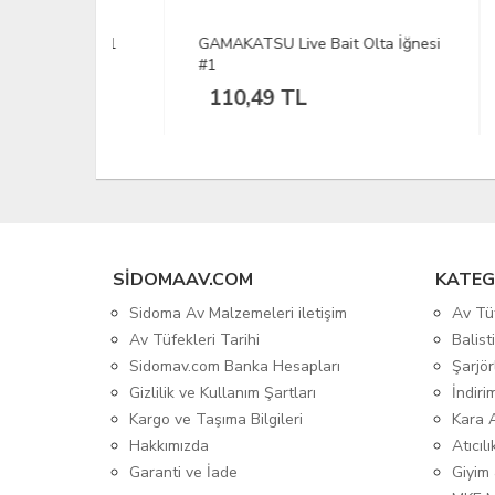
actek-01
GAMAKATSU Live Bait Olta İğnesi
DFT 
#1
K.Ye
110,49 TL
33
SIDOMAAV.COM
KATEG
Sidoma Av Malzemeleri iletişim
Av Tü
Av Tüfekleri Tarihi
Balis
Sidomav.com Banka Hesapları
Şarjör
Gizlilik ve Kullanım Şartları
İndiri
Kargo ve Taşıma Bilgileri
Kara 
Hakkımızda
Atıcıl
Garanti ve İade
Giyim