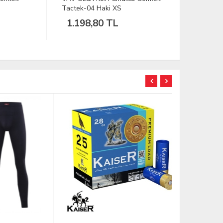
Tactek-04 Haki XS
Kahve Kadı
1.198,80 TL
5.109,
TÜKENDİ