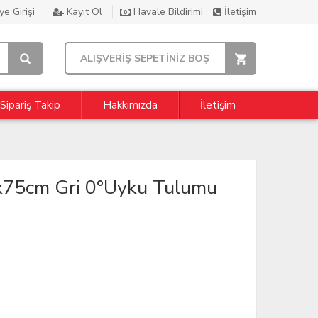
e Girişi
Kayıt Ol
Havale Bildirimi
İletişim
ALIŞVERİŞ SEPETİNİZ BOŞ
Sipariş Takip
Hakkımızda
İletişim
x75cm Gri 0°Uyku Tulumu