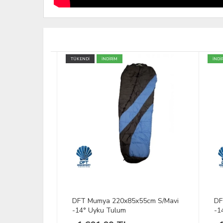
TÜKENDİ
İNDİRİM
İNDİRİM
m Lacivert
DFT Mumya 220x85x55cm S/Mavi
DFT 
-14° Uyku Tulum
-14,