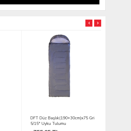
TÜKENDİ
DFT Düz Başlık(190+30cm)x75 Gri
CLIFF GEAR
5/15° Uyku Tulumu
Tulumu Tu