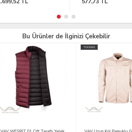
699,52 TL
577,73 TL
Bu Ürünler de İlginizi Çekebilir
TÜKENDİ
WESRIT 01 Çift Taraflı Yelek
VAV Uzun Kol Pamuklu Gömle