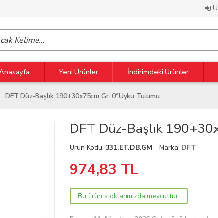
Üy
Anasayfa
Yeni Ürünler
İndirimdeki Ürünler
DFT Düz-Başlık 190+30x75cm Gri 0°Uyku Tulumu
DFT Düz-Başlık 190+30
Ürün Kodu:
331.ET.DB.GM
Marka:
DFT
974,83
TL
Bu ürün stoklarımızda mevcuttur.