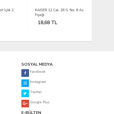
2.
KAISER 12 Cal. 28 G. No: 8 Av
D. SPRO Pik
Fişeği
Chartr Mak
18,68 TL
232,36
SOSYAL MEDYA
Facebook
Instagram
Twitter
Google Plus
E-BÜLTEN