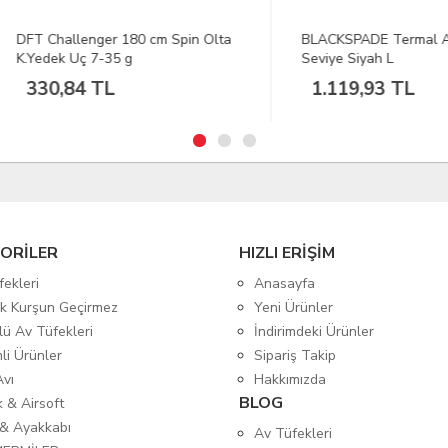
Challenger 180 cm Spin Olta
BLACKSPADE Termal Alt İçlik 
dek Uç 7-35 g
Seviye Siyah L
0,84 TL
1.119,93 TL
ORİLER
HIZLI ERİŞİM
fekleri
Anasayfa
tik Kurşun Geçirmez
Yeni Ürünler
lü Av Tüfekleri
İndirimdeki Ürünler
mli Ürünler
Sipariş Takip
Avı
Hakkımızda
BLOG
ık & Airsoft
 & Ayakkabı
Av Tüfekleri