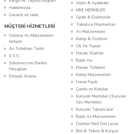
Kargo ve Taşıma Bilgileri
Giyim & Ayakkabı
Hakkımızda
MKE MERMİLER
Garanti ve İade
Optik & Elektronik
Tabanca Ekipmanları
MÜŞTERİ HİZMETLERİ
Av Malzemeleri
Sidoma Av Malzemeleri
Kamp & Outdoor
iletişim
Ok Ve Yaylar
Av Tüfekleri Tarihi
Havalı Silahlar
S.S.S.
Balık Avı
Sidomav.com Banka
Havalı Tüfekler
Hesapları
Kamp Malzemeleri
Detaylı Arama
Havai Fişek
Çanta ve Kutular
Kurusıkı Mermiler | Kurusıkı
Ses Mermileri
Kurusıkı Tabancalar
Balık Av Malzemeleri
Dürbün Red Dot Lazer
Bot & Tekne & Kurşun