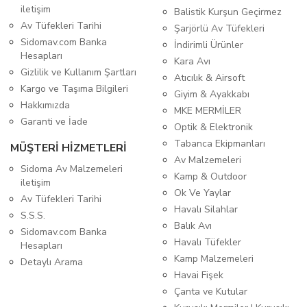
iletişim
Balistik Kurşun Geçirmez
Av Tüfekleri Tarihi
Şarjörlü Av Tüfekleri
Sidomav.com Banka
İndirimli Ürünler
Hesapları
Kara Avı
Gizlilik ve Kullanım Şartları
Atıcılık & Airsoft
Kargo ve Taşıma Bilgileri
Giyim & Ayakkabı
Hakkımızda
MKE MERMİLER
Garanti ve İade
Optik & Elektronik
Tabanca Ekipmanları
MÜŞTERİ HİZMETLERİ
Av Malzemeleri
Sidoma Av Malzemeleri
Kamp & Outdoor
iletişim
Ok Ve Yaylar
Av Tüfekleri Tarihi
Havalı Silahlar
S.S.S.
Balık Avı
Sidomav.com Banka
Havalı Tüfekler
Hesapları
Kamp Malzemeleri
Detaylı Arama
Havai Fişek
Çanta ve Kutular