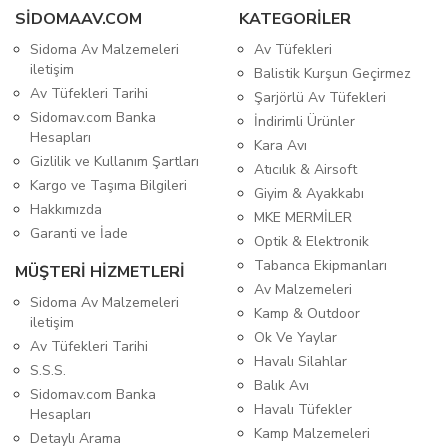
SIDOMAAV.COM
KATEGORİLER
Sidoma Av Malzemeleri
Av Tüfekleri
iletişim
Balistik Kurşun Geçirmez
Av Tüfekleri Tarihi
Şarjörlü Av Tüfekleri
Sidomav.com Banka
İndirimli Ürünler
Hesapları
Kara Avı
Gizlilik ve Kullanım Şartları
Atıcılık & Airsoft
Kargo ve Taşıma Bilgileri
Giyim & Ayakkabı
Hakkımızda
MKE MERMİLER
Garanti ve İade
Optik & Elektronik
Tabanca Ekipmanları
MÜŞTERİ HİZMETLERİ
Av Malzemeleri
Sidoma Av Malzemeleri
Kamp & Outdoor
iletişim
Ok Ve Yaylar
Av Tüfekleri Tarihi
Havalı Silahlar
S.S.S.
Balık Avı
Sidomav.com Banka
Havalı Tüfekler
Hesapları
Kamp Malzemeleri
Detaylı Arama