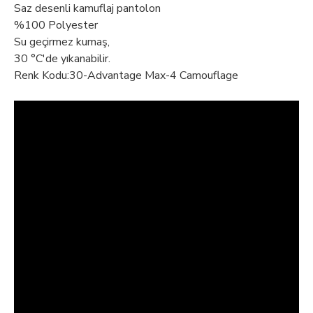
Saz desenli kamuflaj pantolon
%100 Polyester
Su geçirmez kumaş,
30 °C'de yıkanabilir.
Renk Kodu:30-Advantage Max-4 Camouflage